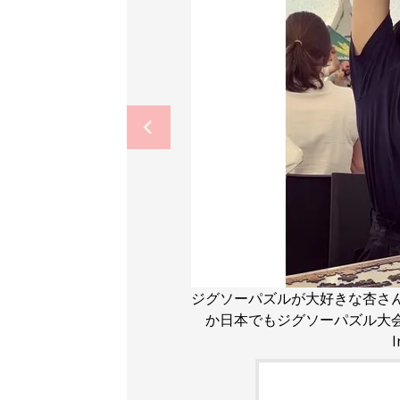
ジグソーパズルが大好きな杏さ
か日本でもジグソーパズル大