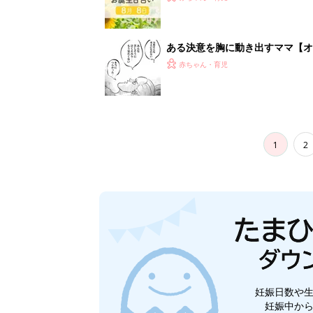
ある決意を胸に動き出すママ【オ
赤ちゃん・育児
1
2
妊娠日数や
妊娠中か