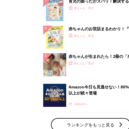
育児の困ったがズバリ！解決する
『ひよこクラブ 秋号』 4カ月～
赤ちゃん・育児
になるまで、育児に役立つ情報が
ぱい！
赤ちゃんのお世話まるわかり！『
てのひよこクラブ 夏号』〈巻頭
赤ちゃん・育児
集〉初めての授乳がうまくいく！
っぱい・ミルクの基本と夏のトラ
解決テク
赤ちゃんが生まれたら！2冊の「
ひよ」
赤ちゃん・育児
Amazon今日も見逃せない！80%
以上が続々登場
PR（Amazon）
ランキングをもっと見る