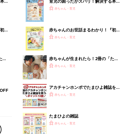
本
育児の困ったがズバリ！解決する本
2才
『ひよこクラブ 秋号』 4カ月～2才
赤ちゃん・育児
いっ
になるまで、育児に役立つ情報がいっ
ぱい！
初め
赤ちゃんのお世話まるわかり！『初め
大特
てのひよこクラブ 夏号』〈巻頭大特
赤ちゃん・育児
 お
集〉初めての授乳がうまくいく！ お
ブル
っぱい・ミルクの基本と夏のトラブル
解決テク
たま
赤ちゃんが生まれたら！2冊の「たま
ひよ」
赤ちゃん・育児
アカチャンホンポでたまひよ雑誌を買
OFF
うとポイント10倍【期間限定】
赤ちゃん・育児
たまひよの雑誌
赤ちゃん・育児