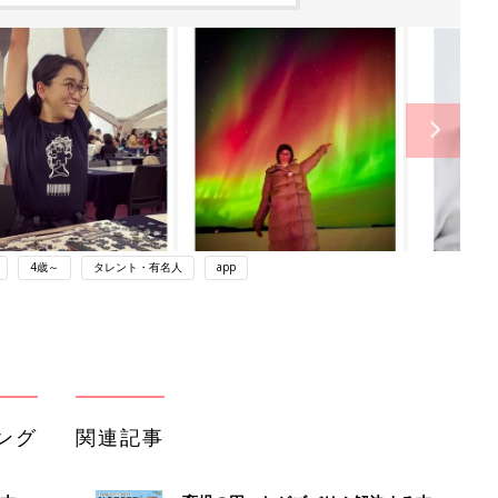
4歳～
タレント・有名人
app
ング
関連記事