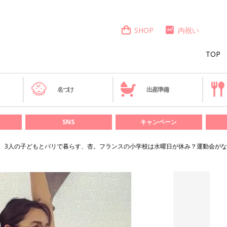
SHOP
内祝い
TOP
き
名づけ
出産準備
SNS
キャンペーン
3人の子どもとパリで暮らす、杏。フランスの小学校は水曜日が休み？運動会が