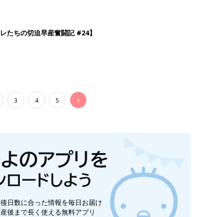
レたちの切迫早産奮闘記 #24】
3
4
5
>
生後日数に合った情報を毎日お届け
ら産後まで長く使える無料アプリ