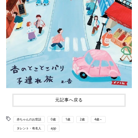
元記事へ戻る
赤ちゃんのお世話
0歳
1歳
2歳
4歳～
タレント・有名人
app