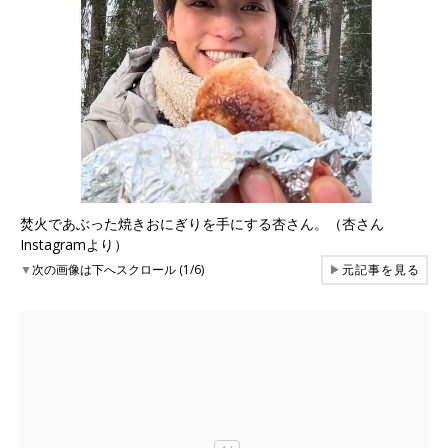
焚火であぶった焼きおにぎりを手にする杏さん。（杏さん
Instagramより）
▼
次の画像は下へスクロール (1/6)
▶
元記事を見る