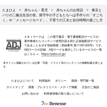
たまひよ
赤ちゃん・育児
赤ちゃんのお世話
東京と
パリの二拠点生活の杏。留守中の子どもたちへは手作りの「すごろ
く」や「メッセージカード」。子育ての工夫と自分時間の過ごし方
ＡＢＪマークは、この電子書店・電子書籍配信サービスが、
著作権者からコンテンツ使用許諾を得た正規版配信サービス
であることを示す登録商標（登録番号 第11091000号）です。
ABJマークの詳細、ABJマークを掲示しているサービスの一覧
はこちら→
https://aebs.or.jp/
本サイトに掲載されている記事・写真・イラスト等のコンテンツの無断転載を禁じま
す。
たまひよについて
利用規約
ポリシー
医師・専門家一覧
サイトマップ
調査・プレスリリース・メディア掲載
広告のご相談
お問い合わせ
利用者情報の取り扱いについて