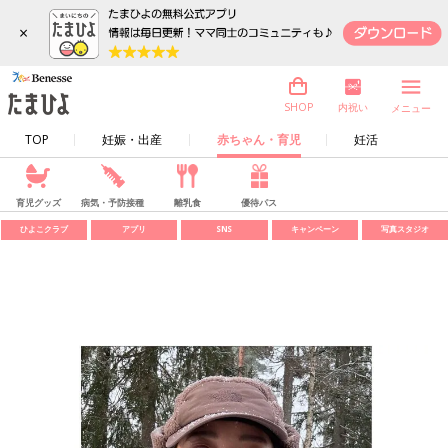
×
内祝い
SHOP
メニュー
TOP
妊娠・出産
赤ちゃん・育児
妊活
育児グッズ
病気・予防接種
離乳食
優待パス
ひよこクラブ
アプリ
SNS
キャンペーン
写真スタジオ