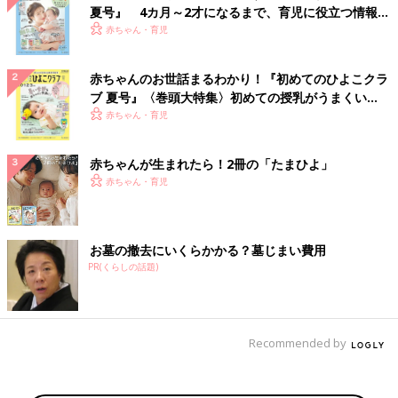
夏号』 4カ月～2才になるまで、育児に役立つ情報が
いっぱい！
赤ちゃん・育児
赤ちゃんのお世話まるわかり！『初めてのひよこクラ
ブ 夏号』〈巻頭大特集〉初めての授乳がうまくい
く！ おっぱい・ミルクの基本と夏のトラブル 解決テ
赤ちゃん・育児
ク
赤ちゃんが生まれたら！2冊の「たまひよ」
赤ちゃん・育児
お墓の撤去にいくらかかる？墓じまい費用
PR(くらしの話題)
Recommended by