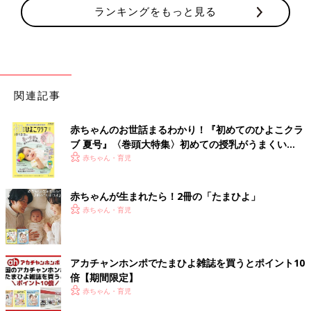
ランキングをもっと見る
関連記事
赤ちゃんのお世話まるわかり！『初めてのひよこクラ
ブ 夏号』〈巻頭大特集〉初めての授乳がうまくい
く！ おっぱい・ミルクの基本と夏のトラブル 解決テ
赤ちゃん・育児
ク
赤ちゃんが生まれたら！2冊の「たまひよ」
赤ちゃん・育児
アカチャンホンポでたまひよ雑誌を買うとポイント10
倍【期間限定】
赤ちゃん・育児