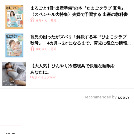
まるごと1冊“出産準備”の本『たまごクラブ 夏号』
〈スペシャル大特集〉夫婦で予習する 出産の教科書
赤ちゃん・育児
育児の困ったがズバリ！解決する本『ひよこクラブ
秋号』 4カ月～2才になるまで、育児に役立つ情報が
いっぱい！
赤ちゃん・育児
【大人気】ひんやり冷感寝具で快適な睡眠を
あなたに。
PR(アイリスプラザ)
Recommended by