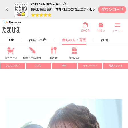
×
内祝い
SHOP
メニュー
TOP
妊娠・出産
赤ちゃん・育児
妊活
育児グッズ
病気・予防接種
離乳食
優待パス
ひよこクラブ
アプリ
SNS
キャンペーン
写真スタジオ