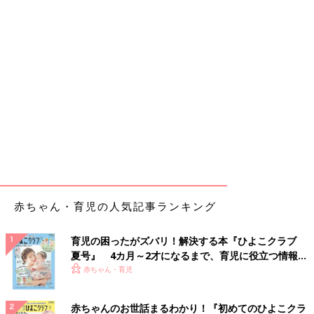
赤ちゃん・育児の人気記事ランキング
育児の困ったがズバリ！解決する本『ひよこクラブ
夏号』 4カ月～2才になるまで、育児に役立つ情報が
いっぱい！
赤ちゃん・育児
赤ちゃんのお世話まるわかり！『初めてのひよこクラ