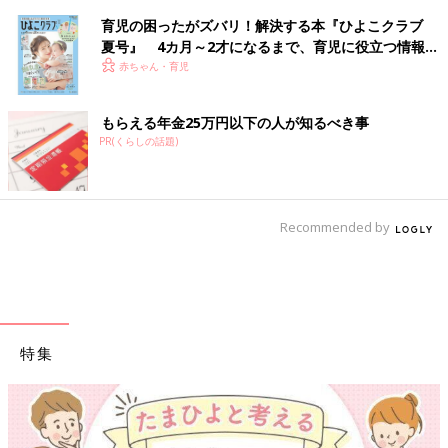
育児の困ったがズバリ！解決する本『ひよこクラブ
夏号』 4カ月～2才になるまで、育児に役立つ情報が
いっぱい！
赤ちゃん・育児
もらえる年金25万円以下の人が知るべき事
PR(くらしの話題)
Recommended by
特集