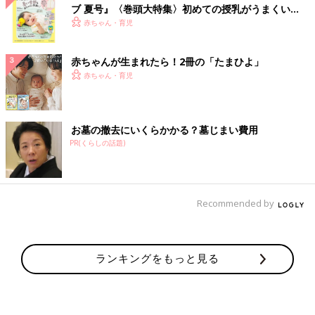
ブ 夏号』〈巻頭大特集〉初めての授乳がうまくい
く！ おっぱい・ミルクの基本と夏のトラブル 解決テ
赤ちゃん・育児
ク
赤ちゃんが生まれたら！2冊の「たまひよ」
赤ちゃん・育児
お墓の撤去にいくらかかる？墓じまい費用
PR(くらしの話題)
Recommended by
ランキングをもっと見る