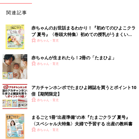
関連記事
赤ちゃんのお世話まるわかり！『初めてのひよこクラ
ブ 夏号』〈巻頭大特集〉初めての授乳がうまくい
く！ おっぱい・ミルクの基本と夏のトラブル 解決テ
赤ちゃん・育児
ク
赤ちゃんが生まれたら！2冊の「たまひよ」
赤ちゃん・育児
アカチャンホンポでたまひよ雑誌を買うとポイント10
倍【期間限定】
赤ちゃん・育児
まるごと1冊“出産準備”の本『たまごクラブ 夏号』
〈スペシャル大特集〉夫婦で予習する 出産の教科書
赤ちゃん・育児