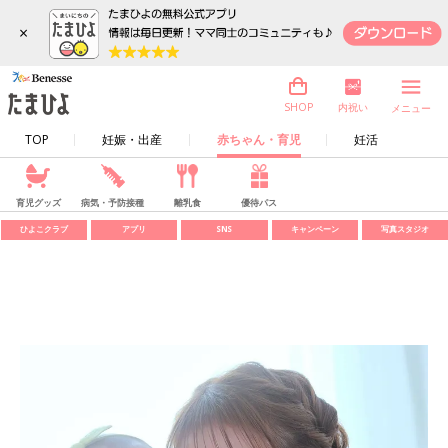
×
内祝い
SHOP
メニュー
TOP
妊娠・出産
赤ちゃん・育児
妊活
育児グッズ
病気・予防接種
離乳食
優待パス
ひよこクラブ
アプリ
SNS
キャンペーン
写真スタジオ