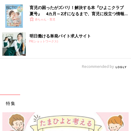
育児の困ったがズバリ！解決する本『ひよこクラブ
夏号』 4カ月～2才になるまで、育児に役立つ情報が
いっぱい！
赤ちゃん・育児
明日働ける単発バイト求人サイト
PR(ショットワークス)
Recommended by
特集