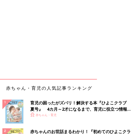
赤ちゃん・育児の人気記事ランキング
育児の困ったがズバリ！解決する本『ひよこクラブ
夏号』 4カ月～2才になるまで、育児に役立つ情報が
いっぱい！
赤ちゃん・育児
赤ちゃんのお世話まるわかり！『初めてのひよこクラ