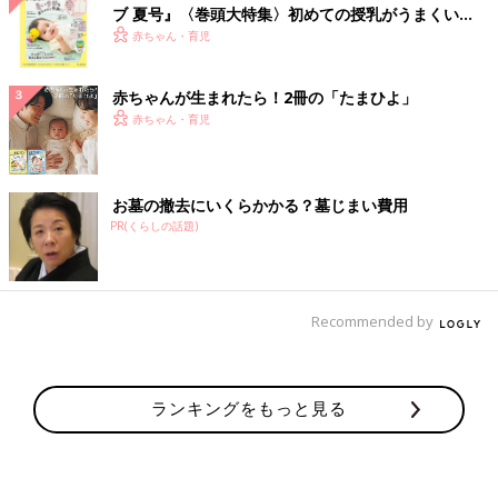
ブ 夏号』〈巻頭大特集〉初めての授乳がうまくい
く！ おっぱい・ミルクの基本と夏のトラブル 解決テ
赤ちゃん・育児
ク
赤ちゃんが生まれたら！2冊の「たまひよ」
赤ちゃん・育児
お墓の撤去にいくらかかる？墓じまい費用
PR(くらしの話題)
Recommended by
ランキングをもっと見る