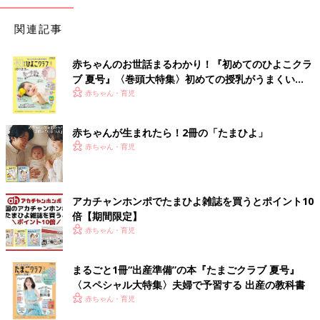
関連記事
赤ちゃんのお世話まるわかり！『初めてのひよこクラ
ブ 夏号』〈巻頭大特集〉初めての授乳がうまくい
く！ おっぱい・ミルクの基本と夏のトラブル 解決テ
赤ちゃん・育児
ク
赤ちゃんが生まれたら！2冊の「たまひよ」
赤ちゃん・育児
アカチャンホンポでたまひよ雑誌を買うとポイント10
倍【期間限定】
赤ちゃん・育児
まるごと1冊“出産準備”の本『たまごクラブ 夏号』
〈スペシャル大特集〉夫婦で予習する 出産の教科書
赤ちゃん・育児