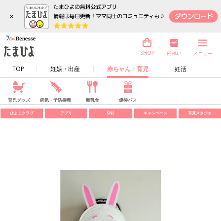
×
内祝い
SHOP
メニュー
TOP
妊娠・出産
赤ちゃん・育児
妊活
育児グッズ
病気・予防接種
離乳食
優待パス
ひよこクラブ
アプリ
SNS
キャンペーン
写真スタジオ