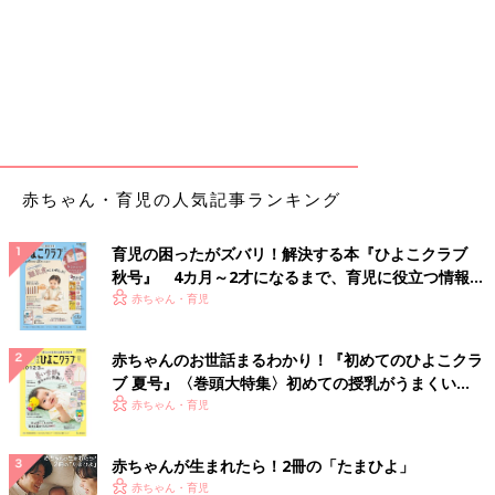
赤ちゃん・育児の人気記事ランキング
育児の困ったがズバリ！解決する本『ひよこクラブ
秋号』 4カ月～2才になるまで、育児に役立つ情報が
いっぱい！
赤ちゃん・育児
赤ちゃんのお世話まるわかり！『初めてのひよこクラ
ブ 夏号』〈巻頭大特集〉初めての授乳がうまくい
く！ おっぱい・ミルクの基本と夏のトラブル 解決テ
赤ちゃん・育児
ク
赤ちゃんが生まれたら！2冊の「たまひよ」
赤ちゃん・育児