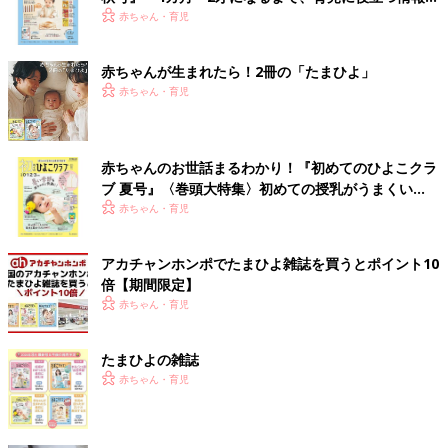
いっぱい！
赤ちゃん・育児
赤ちゃんが生まれたら！2冊の「たまひよ」
赤ちゃん・育児
赤ちゃんのお世話まるわかり！『初めてのひよこクラ
ブ 夏号』〈巻頭大特集〉初めての授乳がうまくい
く！ おっぱい・ミルクの基本と夏のトラブル 解決テ
赤ちゃん・育児
ク
アカチャンホンポでたまひよ雑誌を買うとポイント10
倍【期間限定】
赤ちゃん・育児
たまひよの雑誌
赤ちゃん・育児