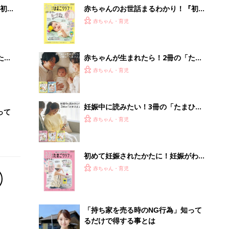
初め
赤ちゃんのお世話まるわかり！『初め
大特
てのひよこクラブ 夏号』〈巻頭大特
赤ちゃん・育児
 お
集〉初めての授乳がうまくいく！ お
ブル
っぱい・ミルクの基本と夏のトラブル
解決テク
たま
赤ちゃんが生まれたら！2冊の「たま
ひよ」
赤ちゃん・育児
妊娠中に読みたい！3冊の「たまひ
って
よ」
赤ちゃん・育児
初めて妊娠されたかたに！妊娠がわか
ったら最初に読む本『初めてのたまご
赤ちゃん・育児
クラブ 夏号』
「持ち家を売る時のNG行為」知って
るだけで得する事とは