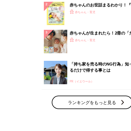
赤ちゃんのお世話まるわかり！『
てのひよこクラブ 夏号』〈巻頭
赤ちゃん・育児
集〉初めての授乳がうまくいく！
っぱい・ミルクの基本と夏のトラ
解決テク
赤ちゃんが生まれたら！2冊の「
ひよ」
赤ちゃん・育児
「持ち家を売る時のNG行為」知
るだけで得する事とは
PR（イエウール）
ランキングをもっと見る