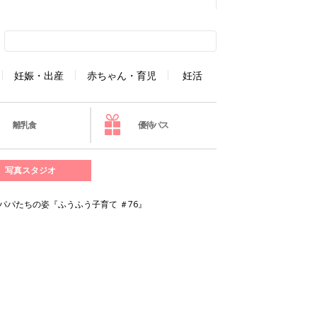
妊娠・出産
赤ちゃん・育児
妊活
離乳食
優待パス
写真スタジオ
パパたちの姿『ふうふう子育て ＃76』