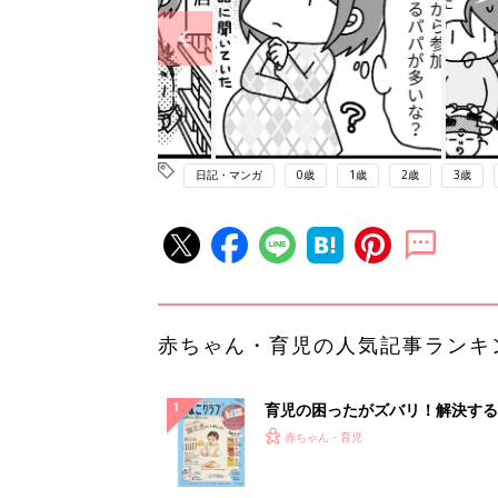
日記・マンガ
0歳
1歳
2歳
3歳
赤ちゃん・育児の人気記事ランキ
育児の困ったがズバリ！解決する
『ひよこクラブ 秋号』 4カ月～
赤ちゃん・育児
になるまで、育児に役立つ情報が
ぱい！