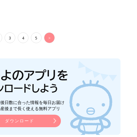
3
4
5
>
生後日数に合った情報を毎日お届け
ら産後まで長く使える無料アプリ
ダウンロード