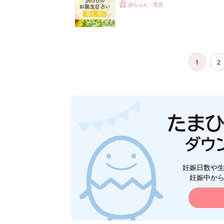
赤ちゃん・育児
1
2
妊娠日数や
妊娠中か