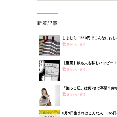
新着記事
しまむら「550円でこんなにお
夏のバズりトップス4選
赤ちゃん・育児
【漫画】娘も夫も私もハッピー
うふう子育て ＃92』
赤ちゃん・育児
「抱っこ紐」は何kgで卒業？赤
赤ちゃん・育児
8月9日生まれはこんな人 365