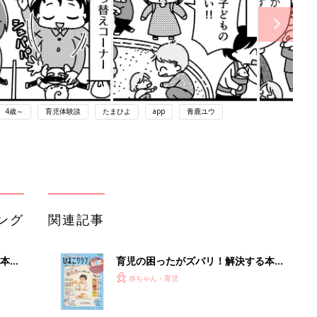
4歳～
育児体験談
たまひよ
app
青鹿ユウ
ング
関連記事
本
育児の困ったがズバリ！解決する本
2才
『ひよこクラブ 秋号』 4カ月～2才
赤ちゃん・育児
いっ
になるまで、育児に役立つ情報がいっ
ぱい！