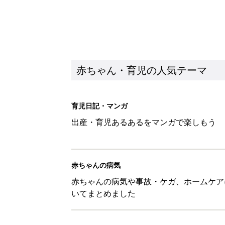
赤ちゃんの病気や事故・ケガ、ホームケア
いてまとめました
新着記事
ある決意を胸に動き出すママ【オ
赤ちゃん・育児
大人サンダル「サッと履きやすい
赤ちゃん・育児
子どもの水難事故は、7歳・14
まねく【専門家】
赤ちゃん・育児