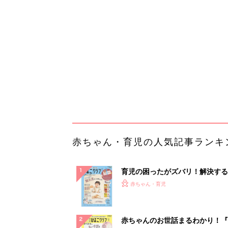
育児の困ったがズバリ！解決する
『ひよこクラブ 秋号』 4カ月～
赤ちゃん・育児
になるまで、育児に役立つ情報が
ぱい！
赤ちゃんのお世話まるわかり！『
てのひよこクラブ 夏号』〈巻頭
赤ちゃん・育児
集〉初めての授乳がうまくいく！
っぱい・ミルクの基本と夏のトラ
解決テク
赤ちゃんが生まれたら！2冊の「
ひよ」
赤ちゃん・育児
【毎日変わる】Amazonタイム
が見逃せない！
PR（Amazon）
ランキングをもっと見る