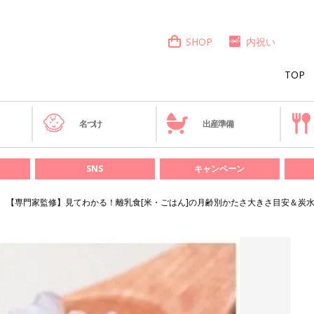
SHOP
内祝い
TOP
き
名づけ
出産準備
SNS
キャンペーン
【専門家監修】見てわかる！離乳食[米・ごはん]の月齢別かたさ大きさ目安＆炭水