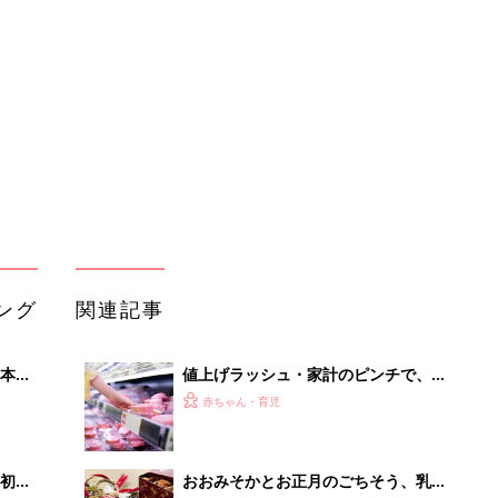
本
値上げラッシュ・家計のピンチで、
2才
「私、〇〇やめました！」 意外にな
赤ちゃん・育児
いっ
くてもOKだった食材・日用品は？
初め
おおみそかとお正月のごちそう、乳幼
大特
児に食べさせるのは、ちょっと待っ
赤ちゃん・育児
 お
て！ とくに気をつけたい2つの食材
ブル
【管理栄養士】
たま
お助け食材にも備蓄食材にも！【缶詰
アレンジレシピ】
赤ちゃん・育児
鮭とじゃがいものおにぎり （離乳完
セール
了期 1才～1才6カ月ごろ）
赤ちゃん・育児
きな粉がけにんじんミルクがゆ （離
乳初期 5～6カ月ごろ）
赤ちゃん・育児