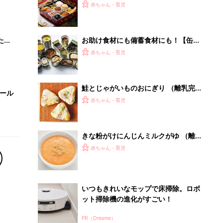
いつもきれいなモップで床掃除。ロボ
ット掃除機の進化がすごい！
PR（Dreame）
Recommended by
離乳食はいつから？進め方は？「たまひよ きほんの離
乳食」
授乳の悩みや初めての離乳食作りに役立つ
子育てとお金