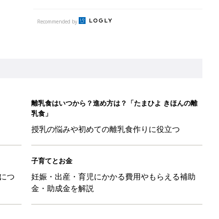
につ
妊娠・出産・育児にかかる費用やもらえる補助
金・助成金を解説
レたちの切迫早産奮闘記 #24】
！」「ユニクロ・ZARAも！」おすすめ4選
歳の夏に多く発生。時間帯は14時が危ない！親のNG行動も危険を