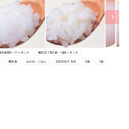
離乳後期9～11ヶ月ごろ
離乳完了期1歳～1歳6ヶ月ごろ
離乳食
おかゆ・ごはん
太田百合子 先生
0歳
1歳
ング
関連記事