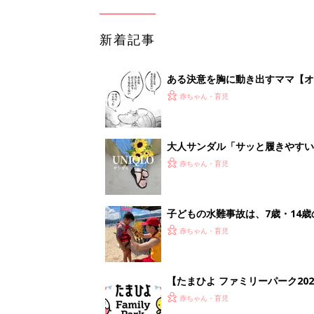
【たまひよ ファミリーパーク20
赤ちゃん・育児
1
2
妊娠日数や
妊娠中か