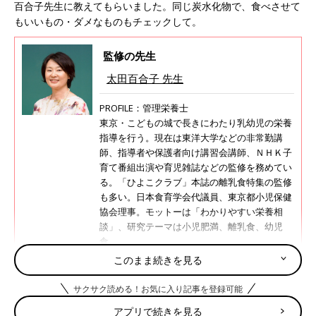
百合子先生に教えてもらいました。同じ炭水化物で、食べさせて
もいいもの・ダメなものもチェックして。
監修の先生
太田百合子 先生
PROFILE：管理栄養士
東京・こどもの城で長きにわたり乳幼児の栄養
指導を行う。現在は東洋大学などの非常勤講
師、指導者や保護者向け講習会講師、ＮＨＫ子
育て番組出演や育児雑誌などの監修を務めてい
る。「ひよこクラブ」本誌の離乳食特集の監修
も多い。日本食育学会代議員、東京都小児保健
協会理事。モットーは「わかりやすい栄養相
談」、研究テーマは小児肥満、離乳食、幼児
食。
太田百合子先生の監修記事・書籍
このまま続きを見る
サクサク読める！お気に入り記事を登録可能
目次
アプリで続きを見る