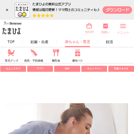
×
内祝い
SHOP
メニュー
TOP
妊娠・出産
赤ちゃん・育児
妊活
育児グッズ
病気・予防接種
離乳食
優待パス
ひよこクラブ
アプリ
SNS
キャンペーン
写真スタジオ