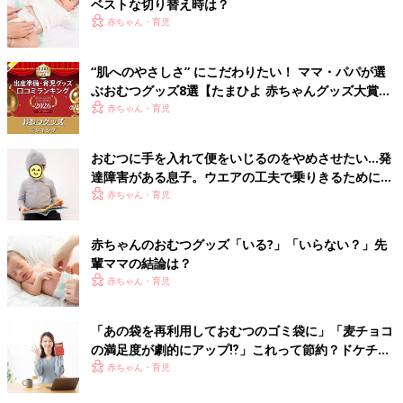
ベストな切り替え時は？
赤ちゃん・育児
“肌へのやさしさ” にこだわりたい！ ママ・パパが選
ぶおむつグッズ8選【たまひよ 赤ちゃんグッズ大賞
2026】
赤ちゃん・育児
おむつに手を入れて便をいじるのをやめさせたい…発
達障害がある息子。ウエアの工夫で乗りきるために
【体験談】
赤ちゃん・育児
赤ちゃんのおむつグッズ「いる?」「いらない？」先
輩ママの結論は？
赤ちゃん・育児
「あの袋を再利用しておむつのゴミ袋に」「麦チョコ
の満足度が劇的にアップ⁉」これって節約？ドケチ？
ちょっと笑える節約エピソード
赤ちゃん・育児