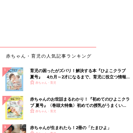
赤ちゃん・育児の人気記事ランキング
育児の困ったがズバリ！解決する本『ひよこクラブ
夏号』 4カ月～2才になるまで、育児に役立つ情報が
いっぱい！
赤ちゃん・育児
赤ちゃんのお世話まるわかり！『初めてのひよこクラ
ブ 夏号』〈巻頭大特集〉初めての授乳がうまくい
く！ おっぱい・ミルクの基本と夏のトラブル 解決テ
赤ちゃん・育児
ク
赤ちゃんが生まれたら！2冊の「たまひよ」