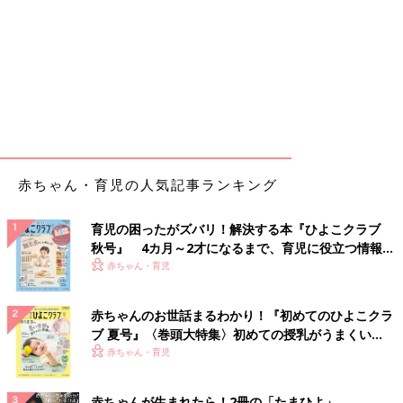
赤ちゃん・育児の人気記事ランキング
育児の困ったがズバリ！解決する本『ひよこクラブ
秋号』 4カ月～2才になるまで、育児に役立つ情報が
いっぱい！
赤ちゃん・育児
赤ちゃんのお世話まるわかり！『初めてのひよこクラ
ブ 夏号』〈巻頭大特集〉初めての授乳がうまくい
く！ おっぱい・ミルクの基本と夏のトラブル 解決テ
赤ちゃん・育児
ク
赤ちゃんが生まれたら！2冊の「たまひよ」