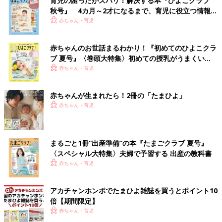
育児の困ったがズバリ！解決する本『ひよこクラブ
秋号』 4カ月～2才になるまで、育児に役立つ情報が
いっぱい！
赤ちゃん・育児
赤ちゃんのお世話まるわかり！『初めてのひよこクラ
ブ 夏号』〈巻頭大特集〉初めての授乳がうまくい
く！ おっぱい・ミルクの基本と夏のトラブル 解決テ
赤ちゃん・育児
ク
赤ちゃんが生まれたら！2冊の「たまひよ」
赤ちゃん・育児
まるごと1冊“出産準備”の本『たまごクラブ 夏号』
〈スペシャル大特集〉夫婦で予習する 出産の教科書
赤ちゃん・育児
アカチャンホンポでたまひよ雑誌を買うとポイント10
倍【期間限定】
赤ちゃん・育児