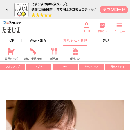
×
内祝い
SHOP
メニュー
TOP
妊娠・出産
赤ちゃん・育児
妊活
育児グッズ
病気・予防接種
離乳食
優待パス
ひよこクラブ
アプリ
SNS
キャンペーン
写真スタジオ