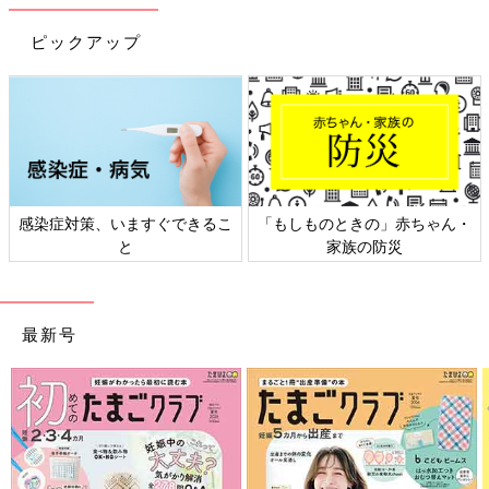
ピックアップ
妊娠日数・生後日数に合わせて専門家のアドバイスを毎日お届
感染症対策、いますぐできるこ
「もしものときの」赤ちゃん・
け。同じ出産月のママ同士で情報交換したり、励ましあったりで
と
家族の防災
きる「ルーム」や、写真だけでは伝わらない”できごと”を簡単に
記録できる「成長きろく」も大人気！
最新号
ダウンロード（無料）
育児中におススメの本
最新! 初めての育児新百科 (ベネッセ・ムック たまひよブッ
クス たまひよ新百科シリーズ)