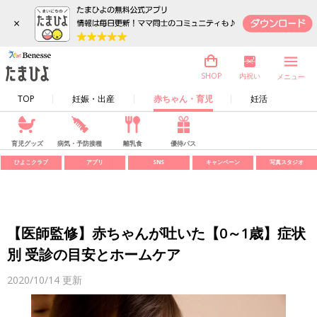
×
内祝い
SHOP
メニュー
TOP
妊娠・出産
赤ちゃん・育児
妊活
育児グッズ
病気・予防接種
離乳食
優待パス
ひよこクラブ
アプリ
SNS
キャンペーン
写真スタジオ
【医師監修】赤ちゃんが吐いた【0～1歳】症状
別 受診の目安とホームケア
2020/10/14
更新