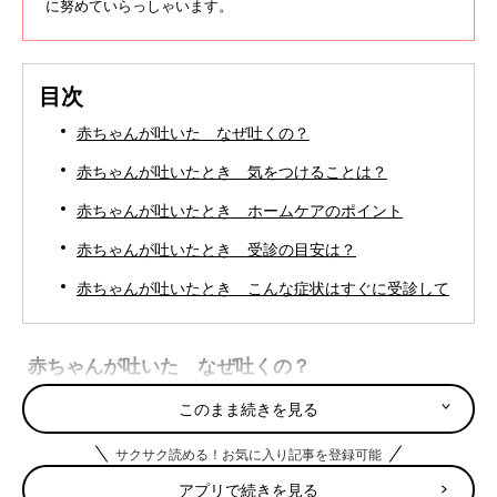
に努めていらっしゃいます。
目次
赤ちゃんが吐いた なぜ吐くの？
赤ちゃんが吐いたとき 気をつけることは？
赤ちゃんが吐いたとき ホームケアのポイント
赤ちゃんが吐いたとき 受診の目安は？
赤ちゃんが吐いたとき こんな症状はすぐに受診して
赤ちゃんが吐いた なぜ吐くの？
このまま続きを見る
赤ちゃんは胃の入り口の締まりが緩いためによく吐きます。母乳
やミルクをタラタラと流れるように吐くのは溢乳（いつにゅう）
サクサク読める！お気に入り記事を登録可能
といって心配ありません。げっぷと一緒に吐くことも。
アプリで続きを見る