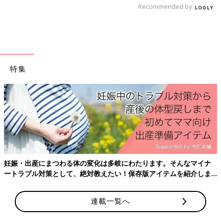
□緑色のものを吐いた（腸回転異常）
Recommended by
□頭を強く打ったあとに吐いた
【医師監修】赤ちゃんが吐いた！嘔吐物
の処理は？水分補給のNGは？おうちケ
アの疑問を医師が解決！
赤ちゃんが吐いたら、その症状などによって早
特集
めに受診するケースや様子を見て対処を考える
ことも。でも、どちらも共通して行うのが“お
うちケア”。「吐いたあとのケアはこれでいい
の？」と迷うママも多いのではないでしょう
監修／松井潔 先生
か。ここでは、とくにきになる「迷いがち」な
５つのポイントを、小児科医の山中龍宏先生に
初回公開日 2017/8/1
一問一答で解決してもらいました。
育児中におススメのアプリ
妊娠・出産にまつわる体の変化は多岐にわたります。そんなマイナ
アプリ「まいにちのたまひよ」
ートラブル対策として、絶対教えたい！保存版アイテムを紹介しま
す。
連載一覧へ