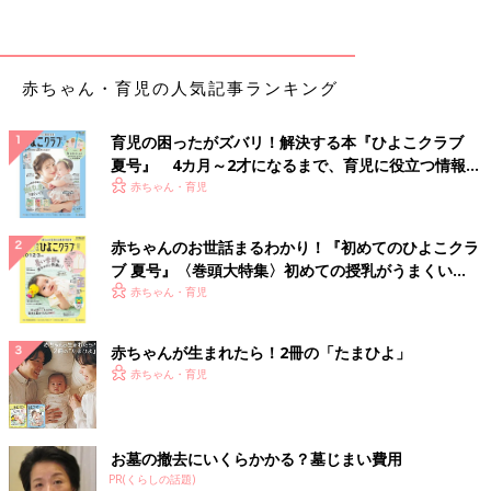
分がとれないときは、すぐに受診しましょう。
【小児科医監修】「嘔吐下痢」と「ウイ
赤ちゃん・育児の人気記事ランキング
ルス性胃腸炎」何が違うの？
昨夜から嘔吐が止まらないと来院した、1才の
男の子とそのお母さん。昨夜かかった救急外来
育児の困ったがズバリ！解決する本『ひよこクラブ
では「嘔吐下痢」とのこと、でも吉永小児科で
夏号』 4カ月～2才になるまで、育児に役立つ情報が
は「ウイルス性胃腸炎」と診断されました。異
いっぱい！
赤ちゃん・育児
なる病名で診断されたことに、不安顔。そんな
赤ちゃんが吐いたとき ホームケアのポイント
お母さんに、先生がした説明とは…？
赤ちゃんのお世話まるわかり！『初めてのひよこクラ
ブ 夏号』〈巻頭大特集〉初めての授乳がうまくい
１．吐きけが治まったらこまめに水分補給
く！ おっぱい・ミルクの基本と夏のトラブル 解決テ
赤ちゃん・育児
ク
吐いてから30分～１時間は何も与えず様子を見ます。吐かなけ
赤ちゃんが生まれたら！2冊の「たまひよ」
れば、湯冷ましや麦茶、赤ちゃん用イオン飲料などを10～15分
赤ちゃん・育児
おきに与え、さらに吐かなければ、徐々に量を増やして。
２．おっぱい・ミルクの再開は、通常の1/3～1/2の量から
お墓の撤去にいくらかかる？墓じまい費用
吐きけが治まってから１～２時間たち、水分を与えても吐かな
PR(くらしの話題)