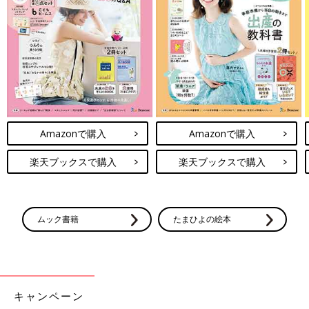
大人気「新百科シリーズ」の「育児新百科」がリニューアル！
新生児から
3歳
まで、月齢別に毎日の赤ちゃんの成長の様子とマ
マ＆パパができることを徹底紹介。
毎日のお世話を基本からていねいに解説。
新生児期からのお世話も写真でよくわかる！ 月齢別に、体・心
の成長とかかわりかたを掲載。
ワンオペおふろの手順など、ママ・パパの「困った！」を具体的
なテクで解決。
Amazonで購入
Amazonで購入
予防接種や乳幼児健診、事故・けがの予防と対策、病気の受診の
目安などもわかりやすく紹介しています。
楽天ブックスで購入
楽天ブックスで購入
切り取って使える、「赤ちゃんの月齢別 発育・発達見通し表」
つき。
ムック書籍
たまひよの絵本
キャンペーン