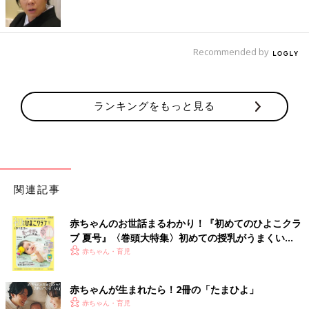
ければ、おっぱいやミルクを通常の1/3～1/2から再開します。胃
腸に負担がかかるのでミルクの濃さは変えないで。
Recommended by
３．離乳食はお休みして、様子を見ながら与えて
離乳食はお休みにします。吐きけが治まり、食欲が回復してき
たら、消化がいい炭水化物や野菜類など、赤ちゃんが食べられる
ランキングをもっと見る
ものを少しずつ与えましょう。
４．吐きけがなく、ほかの症状もなければ、おふろもOK
吐きけが治まり、発熱や下痢などほかの症状がなく、赤ちゃん
関連記事
が嫌がらなければ、おふろに入れてもOK。時間はいつもより短
めにします。
赤ちゃんのお世話まるわかり！『初めてのひよこクラ
ブ 夏号』〈巻頭大特集〉初めての授乳がうまくい
【医師監修】“赤ちゃんが吐いた！”受診
く！ おっぱい・ミルクの基本と夏のトラブル 解決テ
赤ちゃん・育児
の目安は？考えられる病気は？
ク
赤ちゃんは、胃の入り口の締まりが弱いので、
授乳後、たらたらとおっぱいやミルクを吐き出
赤ちゃんが生まれたら！2冊の「たまひよ」
す「いつ乳（いつにゅう）」は心配しなくて大
赤ちゃん・育児