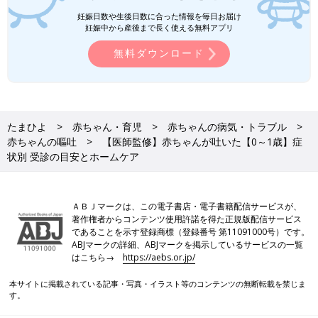
妊娠日数や生後日数に合った情報を毎日お届け
妊娠中から産後まで長く使える無料アプリ
無料ダウンロード
たまひよ
赤ちゃん・育児
赤ちゃんの病気・トラブル
赤ちゃんの嘔吐
【医師監修】赤ちゃんが吐いた【0～1歳】症
状別 受診の目安とホームケア
ＡＢＪマークは、この電子書店・電子書籍配信サービスが、
著作権者からコンテンツ使用許諾を得た正規版配信サービス
であることを示す登録商標（登録番号 第11091000号）です。
ABJマークの詳細、ABJマークを掲示しているサービスの一覧
はこちら→
https://aebs.or.jp/
本サイトに掲載されている記事・写真・イラスト等のコンテンツの無断転載を禁じま
す。