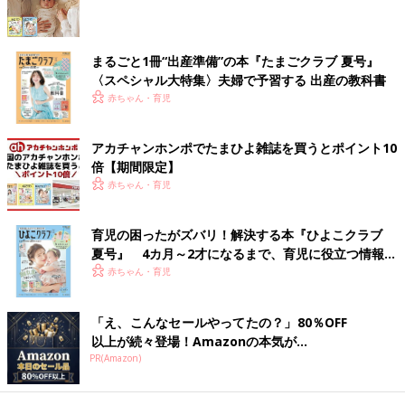
丈夫！ でも、もちろん注意深く観察すべき赤
ちゃんの嘔吐もあります。それはどのような症
赤ちゃんが吐いたとき 受診の目安は？
状か。受診の目安や考えられる病気などを、小
児科医の山中龍宏先生に教えてもらいました。
まるごと1冊“出産準備”の本『たまごクラブ 夏号』
〈スペシャル大特集〉夫婦で予習する 出産の教科書
吐いた回数や量が少なく、元気なら大丈夫。
授乳
後に噴水のよ
赤ちゃん・育児
うに吐くことが数日続く、下痢などほかの症状がある、嘔吐が続
くなどのときは受診しましょう。
頭を強く打ったあとに吐いたときは大至急受診を。
アカチャンホンポでたまひよ雑誌を買うとポイント10
倍【期間限定】
【医師監修】発熱・下痢・嘔吐のときに
赤ちゃん・育児
は要注意！赤ちゃんが脱水症状になる原
因と脱水症状のサイン
放置すると命にかかわる赤ちゃんの脱水症状っ
育児の困ったがズバリ！解決する本『ひよこクラブ
て？赤ちゃんが病気のときに注意したいのが脱
夏号』 4カ月～2才になるまで、育児に役立つ情報が
水症状です。赤ちゃんは自分から「のどが渇い
いっぱい！
赤ちゃん・育児
た」と言えません。病気のときはもちろん、普
段から水分補給をこまめにして脱水症状を防ぐ
赤ちゃんが吐いたとき こんな症状はすぐに受診し
ことが重要です。
「え、こんなセールやってたの？」80％OFF
て
以上が続々登場！Amazonの本気が...
PR(Amazon)
□高熱が出てぐったりする
□10～30分間隔で激しく泣き、血便が出る（腸重積症）