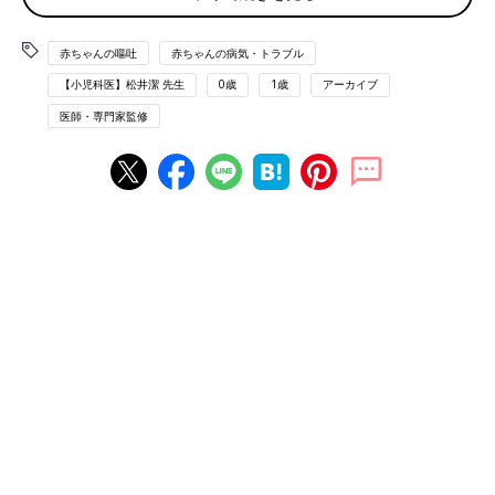
【医師監修】赤ちゃんが吐く原因と対処
法、受診のタイミングと心配な病気をチ
赤ちゃんの嘔吐
赤ちゃんの病気・トラブル
ェック
赤ちゃんは胃の形状や機能が未発達なので、飲
【小児科医】松井潔 先生
0歳
1歳
アーカイブ
んだり食べたりしたものをすぐに吐いたりしま
す。とはいえ、大量に吐いたり、頻繁に吐く場
医師・専門家監修
合は心配になりますよね。赤ちゃんが吐く原因
や心配な嘔吐（おうと）の見分け方、上手な対
赤ちゃんが吐いたとき 気をつけることは？
処法とホームケアのポイントなどを「かたおか
小児科クリニック」院長の片岡正先生に教えて
いただきました。
吐いたものを確認して。緑色だったらすぐ病院へ
吐いたときは、どんな色のものを吐いたのか確認します。も
し、緑色のもの（胆汁）を吐いたときは腸閉塞（ちょうへいそ
く/腸回転異常）の疑いがあるので、大至急病院へ行きましょ
う。
何度も大量に吐くときは脱水症状に気をつけて
吐く回数や量が多いときや、発熱や下痢を伴う場合は、脱水症
状が心配です。少量ずつ何回かに分けて水分補給しましょう。水