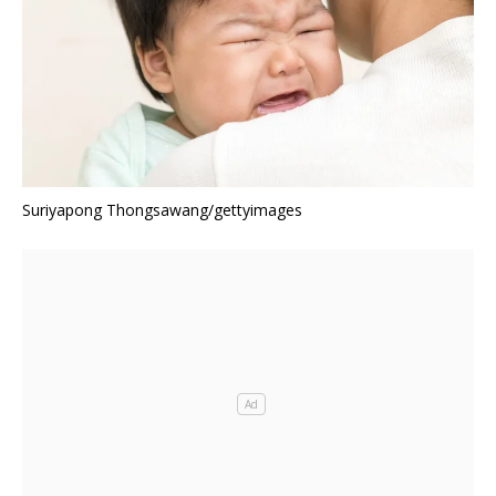
Suriyapong Thongsawang/gettyimages