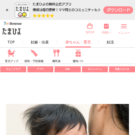
×
内祝い
SHOP
メニュー
TOP
妊娠・出産
赤ちゃん・育児
妊活
育児グッズ
病気・予防接種
離乳食
優待パス
ひよこクラブ
アプリ
SNS
キャンペーン
写真スタジオ