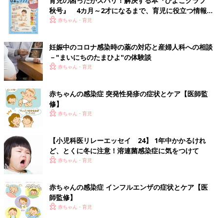
育児の困ったがズバリ！解決する本『ひよこクラブ
秋号』 4カ月～2才になるまで、育児に役立つ情報が
いっぱい！
赤ちゃん・育児
妊娠中のコロナ感染時の薬の対応と産婦人科への相談
－"まいにちのたまひよ"の体験談
赤ちゃん・育児
赤ちゃんの感染症 突発性発疹の症状とケア【医師監
修】
赤ちゃん・育児
【小児科医リレーエッセイ 24】 1年中かかるけれ
ど、とくに冬に注意！溶連菌感染症に気をつけて
赤ちゃん・育児
赤ちゃんの感染症 インフルエンザの症状とケア【医
師監修】
赤ちゃん・育児