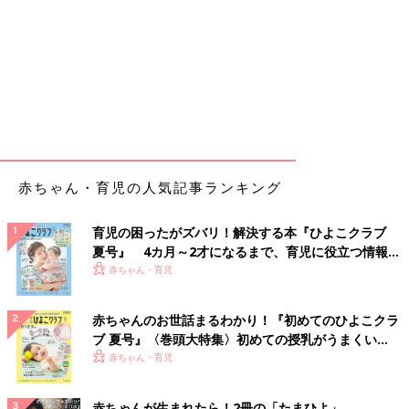
赤ちゃん・育児の人気記事ランキング
育児の困ったがズバリ！解決する本『ひよこクラブ
夏号』 4カ月～2才になるまで、育児に役立つ情報が
いっぱい！
赤ちゃん・育児
赤ちゃんのお世話まるわかり！『初めてのひよこクラ
ブ 夏号』〈巻頭大特集〉初めての授乳がうまくい
く！ おっぱい・ミルクの基本と夏のトラブル 解決テ
赤ちゃん・育児
ク
赤ちゃんが生まれたら！2冊の「たまひよ」