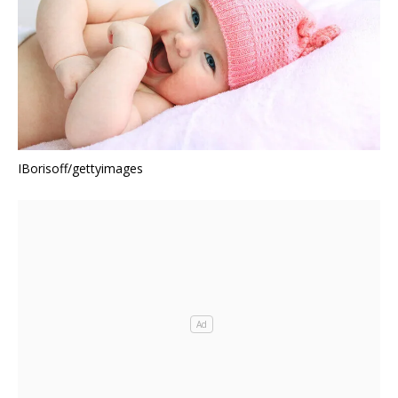
IBorisoff/gettyimages