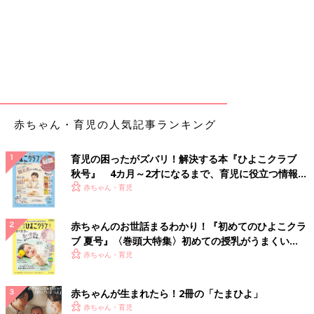
赤ちゃん・育児の人気記事ランキング
育児の困ったがズバリ！解決する本『ひよこクラブ
秋号』 4カ月～2才になるまで、育児に役立つ情報が
いっぱい！
赤ちゃん・育児
赤ちゃんのお世話まるわかり！『初めてのひよこクラ
ブ 夏号』〈巻頭大特集〉初めての授乳がうまくい
く！ おっぱい・ミルクの基本と夏のトラブル 解決テ
赤ちゃん・育児
ク
赤ちゃんが生まれたら！2冊の「たまひよ」
赤ちゃん・育児