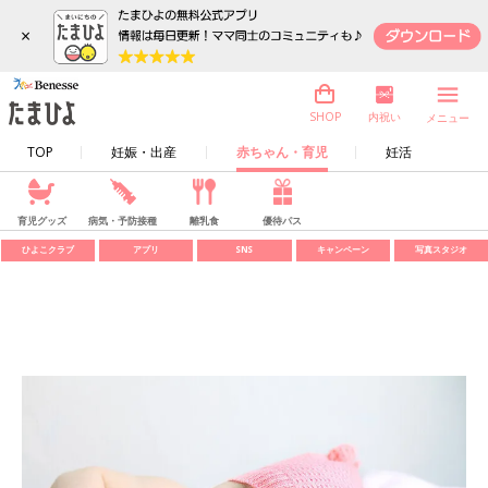
×
内祝い
SHOP
メニュー
TOP
妊娠・出産
赤ちゃん・育児
妊活
育児グッズ
病気・予防接種
離乳食
優待パス
ひよこクラブ
アプリ
SNS
キャンペーン
写真スタジオ