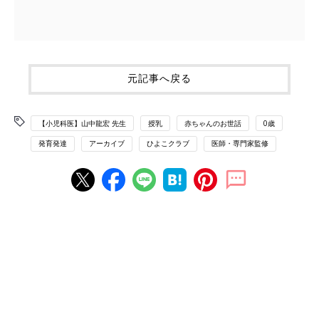
元記事へ戻る
【小児科医】山中龍宏 先生
授乳
赤ちゃんのお世話
0歳
発育発達
アーカイブ
ひよこクラブ
医師・専門家監修