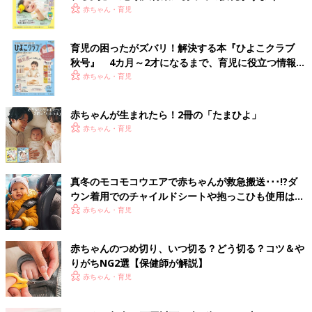
く！ おっぱい・ミルクの基本と夏のトラブル 解決テ
赤ちゃん・育児
ク
育児の困ったがズバリ！解決する本『ひよこクラブ
秋号』 4カ月～2才になるまで、育児に役立つ情報が
いっぱい！
赤ちゃん・育児
赤ちゃんが生まれたら！2冊の「たまひよ」
赤ちゃん・育児
真冬のモコモコウエアで赤ちゃんが救急搬送･･･!?ダ
ウン着用でのチャイルドシートや抱っこひも使用は危
険【小児科医】
赤ちゃん・育児
赤ちゃんのつめ切り、いつ切る？どう切る？コツ＆や
りがちNG2選【保健師が解説】
赤ちゃん・育児