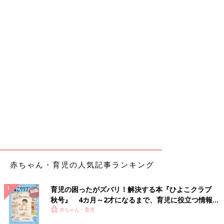
赤ちゃん・育児の人気記事ランキング
育児の困ったがズバリ！解決する本『ひよこクラブ
秋号』 4カ月～2才になるまで、育児に役立つ情報が
いっぱい！
赤ちゃん・育児