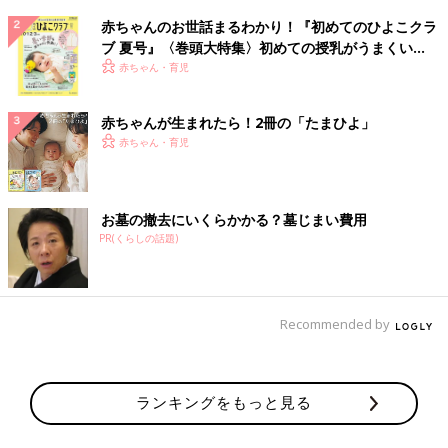
赤ちゃんのお世話まるわかり！『初めてのひよこクラ
ブ 夏号』〈巻頭大特集〉初めての授乳がうまくい
く！ おっぱい・ミルクの基本と夏のトラブル 解決テ
赤ちゃん・育児
ク
赤ちゃんが生まれたら！2冊の「たまひよ」
赤ちゃん・育児
お墓の撤去にいくらかかる？墓じまい費用
PR(くらしの話題)
Recommended by
ランキングをもっと見る