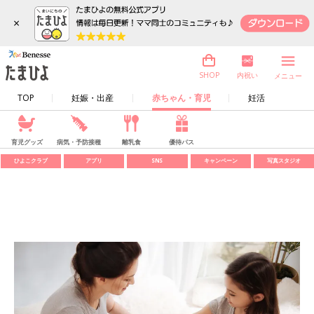
×
内祝い
SHOP
メニュー
TOP
妊娠・出産
赤ちゃん・育児
妊活
育児グッズ
病気・予防接種
離乳食
優待パス
ひよこクラブ
アプリ
SNS
キャンペーン
写真スタジオ