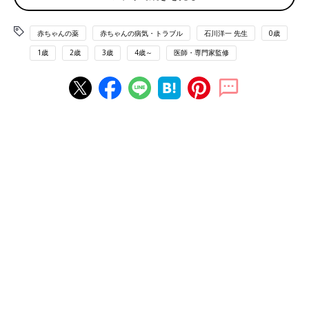
赤ちゃんの薬
赤ちゃんの病気・トラブル
石川洋一 先生
0歳
1歳
2歳
3歳
4歳～
医師・専門家監修
味：ストロベリーの香りで甘い。
（注意）主な副作用は眠け。保管は冷暗所で。
ペリアクチン(R) (シプロヘプタジン塩酸塩)