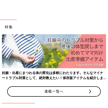
・
塗り薬の塗り方と保管方法
・
ステロイド薬入り塗り薬
・
非ステロイド系消炎塗り薬
・
抗菌薬入り塗り薬
・
抗真菌薬入り塗り薬
特集
・
抗ウイルス薬入り塗り薬
・
抗ヒスタミン薬入り塗り薬・かゆみ止め
・
皮膚保護薬・保湿薬
・
口内用の薬
・
坐薬の入れ方と保管方法
・
解熱鎮痛薬
・
便秘薬
・
抗けいれん薬
・
吐きけ止め
妊娠・出産にまつわる体の変化は多岐にわたります。そんなマイナ
・
浣腸薬の入れ方と保管方法
ートラブル対策として、絶対教えたい！保存版アイテムを紹介しま
・
浣腸薬便秘薬の種類
す。
・
点眼薬のさし方と保管方法
連載一覧へ
・
点眼薬の種類
・
点耳薬のさし方と保管方法
・
点耳薬の種類