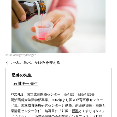
spukkato/gettyimages
くしゃみ、鼻水、かゆみを抑える
監修の先生
石川洋一 先生
PROFILE：国立成育医療センター 薬剤部 副薬剤部長
明治薬科大学薬学部卒業。2002年より国立成育医療センター
（現、国立成育医療研究センター）勤務。副薬剤部長・妊娠と
薬情報センター併任。編著書に「妊娠・
授乳
とくすりＱ＆Ａ」
（じほう）、「小児科領域の薬剤業務ハンドブック」（じほ