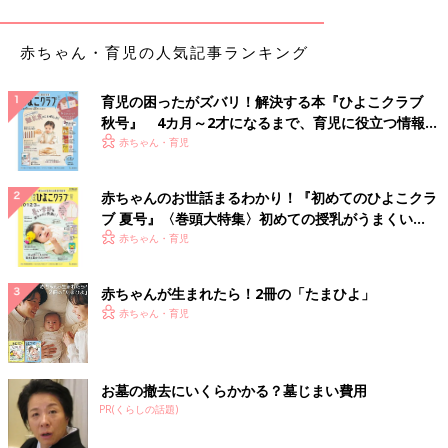
赤ちゃん・育児の人気記事ランキング
育児の困ったがズバリ！解決する本『ひよこクラブ
秋号』 4カ月～2才になるまで、育児に役立つ情報が
いっぱい！
赤ちゃん・育児
味：フルーツの香りで甘い。
赤ちゃんのお世話まるわかり！『初めてのひよこクラ
(注意)主な副作用は眠け。保管は冷暗所で。
ブ 夏号』〈巻頭大特集〉初めての授乳がうまくい
く！ おっぱい・ミルクの基本と夏のトラブル 解決テ
赤ちゃん・育児
ポララミン(R) (クロルフェニラミンd－マイレン酸
ク
塩)
赤ちゃんが生まれたら！2冊の「たまひよ」
赤ちゃん・育児
お墓の撤去にいくらかかる？墓じまい費用
PR(くらしの話題)