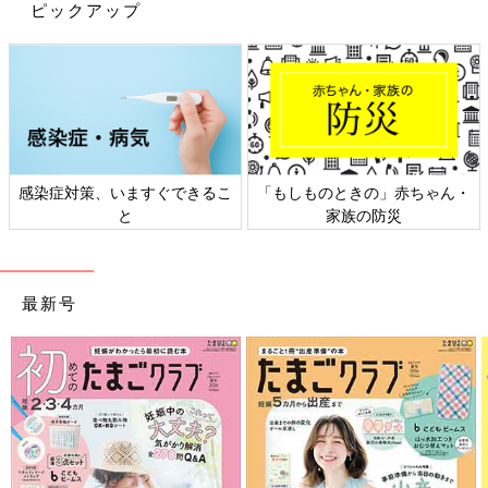
生後1歳～ 赤ちゃんの発育発達、生活とお世話のポイント、親
ピックアップ
子のコミュニケーション
感染症対策、いますぐできるこ
「もしものときの」赤ちゃん・
と
家族の防災
最新号