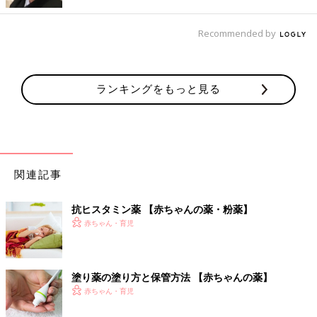
Recommended by
ランキングをもっと見る
味：オレンジの香りで甘い。
(注意)主な副作用は眠け。半日以上眠るようなら医師に相談す
る。光に弱いので、冷暗所で保管。
監修／石川洋一 先生
関連記事
■
赤ちゃんのお薬ガイド
抗ヒスタミン薬 【赤ちゃんの薬・粉薬】
・
薬の使い方(基礎知識)
赤ちゃん・育児
・
薬を処方してもらうときに医師や薬剤師に忘れずに伝えたい・
確認したいこと
・
薬のＱ＆Ａ
塗り薬の塗り方と保管方法 【赤ちゃんの薬】
・
粉薬の飲ませ方と保管方法
赤ちゃん・育児
・
鎮咳薬・去痰薬
・
解熱鎮痛薬