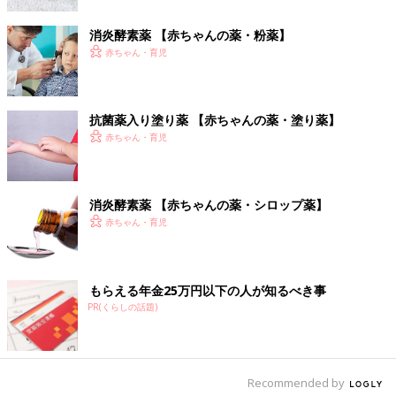
・
抗ヒスタミン薬
・
気管支拡張薬
消炎酵素薬 【赤ちゃんの薬・粉薬】
・
抗菌薬
赤ちゃん・育児
・
抗アレルギー薬
・
消炎酵素薬
・
抗ウイルス薬1
抗菌薬入り塗り薬 【赤ちゃんの薬・塗り薬】
・
抗ウイルス薬2
赤ちゃん・育児
・
整腸薬
・
乳糖分解酵素
・
内服用電解質薬
消炎酵素薬 【赤ちゃんの薬・シロップ薬】
・
便秘薬
赤ちゃん・育児
・
吐きけ止め
・
シロップ薬の飲ませ方と保管方法
・
口内用の薬
・
消炎酵素薬
もらえる年金25万円以下の人が知るべき事
・
鎮咳薬・去痰薬
PR(くらしの話題)
・
抗ヒスタミン薬
・
抗アレルギー薬
・
鉄剤
・
便秘薬
Recommended by