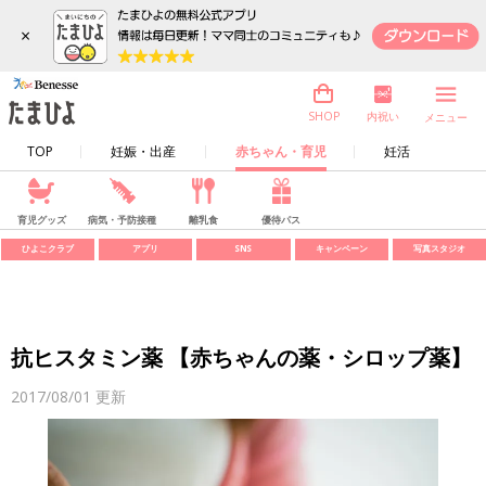
×
内祝い
SHOP
メニュー
TOP
妊娠・出産
赤ちゃん・育児
妊活
育児グッズ
病気・予防接種
離乳食
優待パス
ひよこクラブ
アプリ
SNS
キャンペーン
写真スタジオ
抗ヒスタミン薬 【赤ちゃんの薬・シロップ薬】
2017/08/01
更新