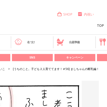
SHOP
内祝い
TOP
き
名づけ
出産準備
SNS
キャンペーン
いこ
[うちのこと。子ども２人育ててます！＃56] ましちゃんの断乳編！