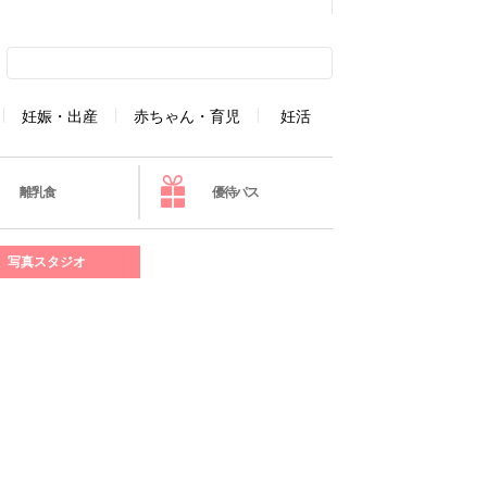
妊娠・出産
赤ちゃん・育児
妊活
離乳食
優待パス
写真スタジオ