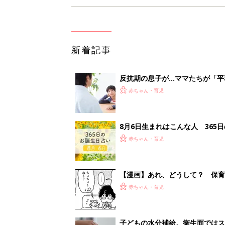
新着記事
反抗期の息子が...ママたちが「
赤ちゃん・育児
8月6日生まれはこんな人 365
赤ちゃん・育児
【漫画】あれ、どうして？ 保
がする……！『ふうふう子育て ＃
赤ちゃん・育児
子どもの水分補給。衛生面ではス