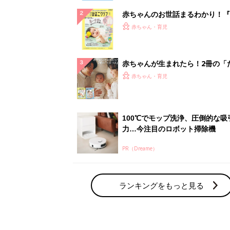
赤ちゃんのお世話まるわかり！『
てのひよこクラブ 夏号』〈巻頭
赤ちゃん・育児
集〉初めての授乳がうまくいく！
っぱい・ミルクの基本と夏のトラ
解決テク
赤ちゃんが生まれたら！2冊の「
ひよ」
赤ちゃん・育児
100℃でモップ洗浄、圧倒的な吸
力…今注目のロボット掃除機
PR（Dreame）
ランキングをもっと見る