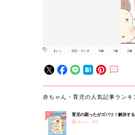
まいこ
日記・マンガ
0歳
1歳
2歳
赤ちゃん・育児の人気記事ランキ
育児の困ったがズバリ！解決する
『ひよこクラブ 秋号』 4カ月～
赤ちゃん・育児
になるまで、育児に役立つ情報が
ぱい！