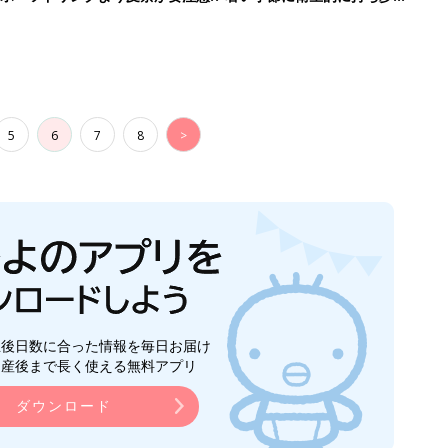
】
5
6
7
8
>
生後日数に合った情報を毎日お届け
ら産後まで長く使える無料アプリ
ダウンロード