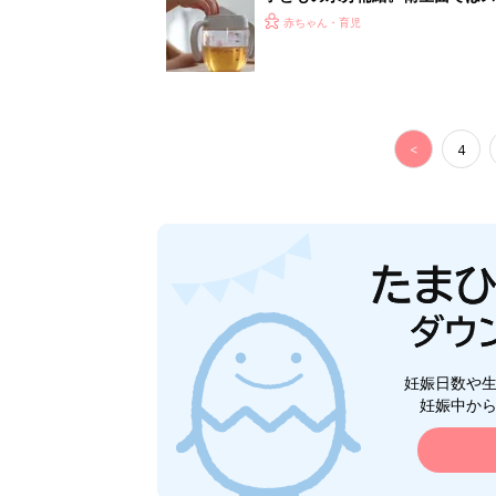
く3つのコツとは？【専門家監修
赤ちゃん・育児
<
4
妊娠日数や
妊娠中か