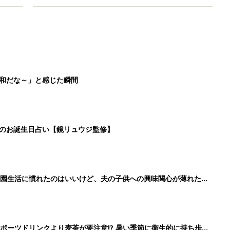
平和だな～」と感じた瞬間
日のお誕生日占い【鏡リュウジ監修】
育園生活に慣れたのはいいけど、夫の子供への興味関心が薄れた気
91』
ポーツドリンクより麦茶が要注意!? 暑い季節に衛生的に持ち歩