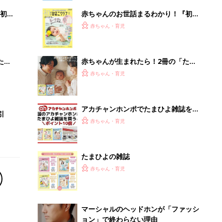
初め
赤ちゃんのお世話まるわかり！『初め
大特
てのひよこクラブ 夏号』〈巻頭大特
赤ちゃん・育児
 お
集〉初めての授乳がうまくいく！ お
ブル
っぱい・ミルクの基本と夏のトラブル
解決テク
たま
赤ちゃんが生まれたら！2冊の「たま
ひよ」
赤ちゃん・育児
アカチャンホンポでたまひよ雑誌を買
引
うとポイント10倍【期間限定】
赤ちゃん・育児
たまひよの雑誌
赤ちゃん・育児
マーシャルのヘッドホンが「ファッシ
ョン」で終わらない理由