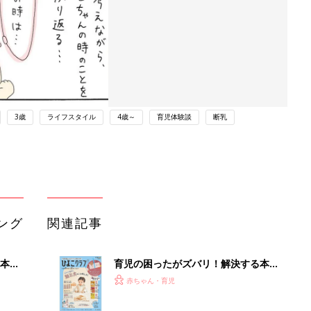
3歳
ライフスタイル
4歳～
育児体験談
断乳
ング
関連記事
本
育児の困ったがズバリ！解決する本
2才
『ひよこクラブ 秋号』 4カ月～2才
赤ちゃん・育児
いっ
になるまで、育児に役立つ情報がいっ
ぱい！