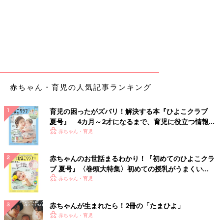
赤ちゃん・育児の人気記事ランキング
育児の困ったがズバリ！解決する本『ひよこクラブ
夏号』 4カ月～2才になるまで、育児に役立つ情報が
いっぱい！
赤ちゃん・育児
赤ちゃんのお世話まるわかり！『初めてのひよこクラ
ブ 夏号』〈巻頭大特集〉初めての授乳がうまくい
く！ おっぱい・ミルクの基本と夏のトラブル 解決テ
赤ちゃん・育児
ク
赤ちゃんが生まれたら！2冊の「たまひよ」
赤ちゃん・育児