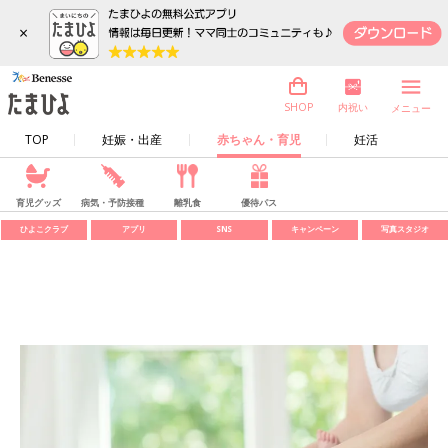
×
内祝い
SHOP
メニュー
TOP
妊娠・出産
赤ちゃん・育児
妊活
育児グッズ
病気・予防接種
離乳食
優待パス
ひよこクラブ
アプリ
SNS
キャンペーン
写真スタジオ