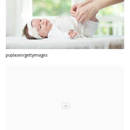
poplasen/gettyimages