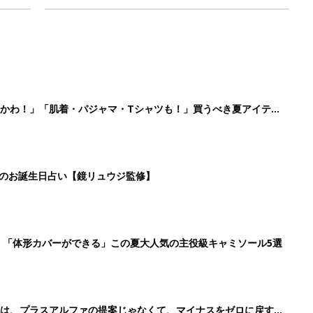
かわ！」「肌着・パジャマ・Tシャツも！」買うべき夏アイテム
日のお誕生日占い【鏡リュウジ監修】
」「体形カバーができる」この夏大人気の主役級キャミソール5選
のは、プラスアルファの提案じゃなくて、マイナスをゼロに戻す手