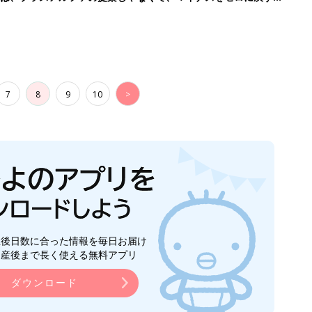
7
8
9
10
>
生後日数に合った情報を毎日お届け
ら産後まで長く使える無料アプリ
ダウンロード