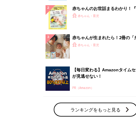
赤ちゃんのお世話まるわかり！『
てのひよこクラブ 夏号』〈巻頭
赤ちゃん・育児
集〉初めての授乳がうまくいく！
っぱい・ミルクの基本と夏のトラ
解決テク
赤ちゃんが生まれたら！2冊の「
ひよ」
赤ちゃん・育児
【毎日変わる】Amazonタイム
が見逃せない！
PR（Amazon）
ランキングをもっと見る