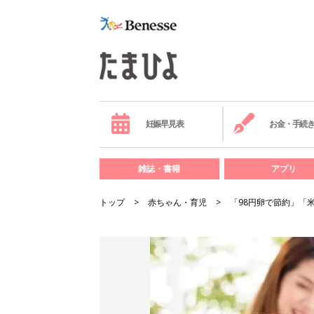
妊娠早見表
お金・手続
雑誌・書籍
アプリ
トップ
赤ちゃん・育児
「98円卵で節約」「