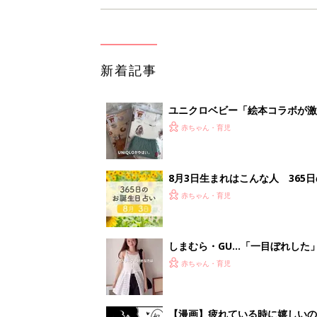
新着記事
ユニクロベビー「絵本コラボが激
5選
赤ちゃん・育児
8月3日生まれはこんな人 365
赤ちゃん・育児
しまむら・GU…「一目ぼれした
赤ちゃん・育児
【漫画】疲れている時に嬉しい