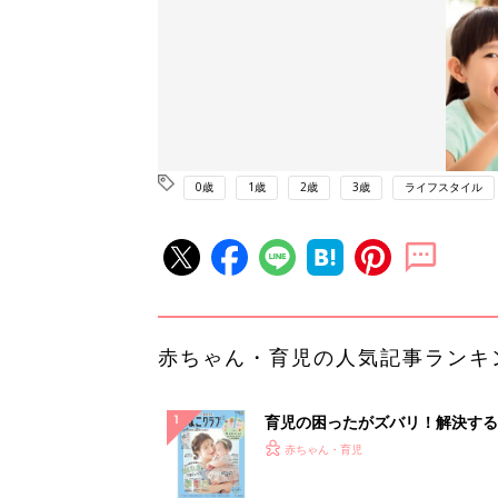
0歳
1歳
2歳
3歳
ライフスタイル
赤ちゃん・育児の人気記事ランキ
育児の困ったがズバリ！解決する
『ひよこクラブ 夏号』 4カ月～
赤ちゃん・育児
になるまで、育児に役立つ情報が
ぱい！