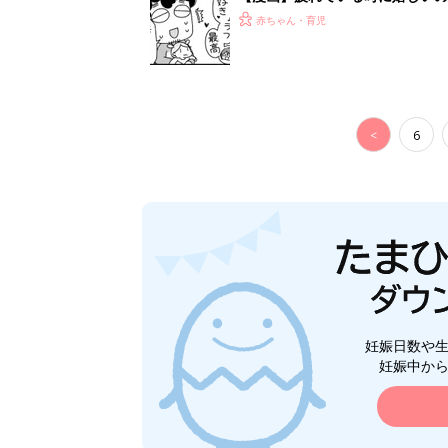
助け『ふうふう子育て ＃90』
赤ちゃん・育児
<
6
妊娠日数や
妊娠中か