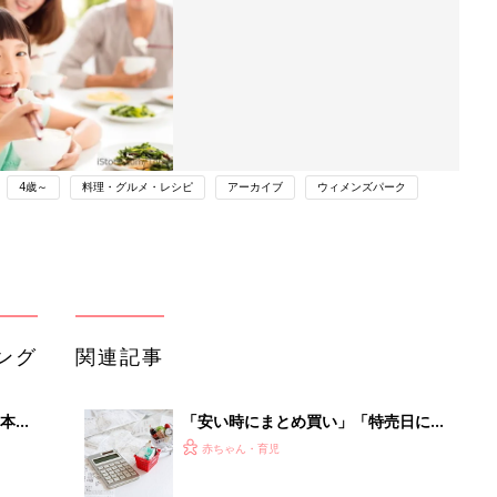
4歳～
料理・グルメ・レシピ
アーカイブ
ウィメンズパーク
ング
関連記事
本
「安い時にまとめ買い」「特売日にス
2才
ーパーを渡り歩く」の節約効果
赤ちゃん・育児
いっ
は…⁉ 食費節約の最重要ポイントを
FPに聞く