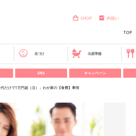
SHOP
内祝い
TOP
き
名づけ
出産準備
SNS
キャンペーン
米代だけで1万円超（泣）」わが家の【食費】事情