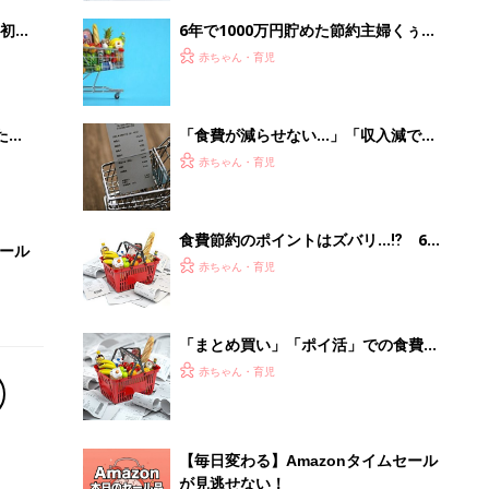
初め
6年で1000万円貯めた節約主婦くぅち
大特
ゃんの食費節約のための献立ルール４
赤ちゃん・育児
 お
ブル
たま
「食費が減らせない…」「収入減でお
金が貯まらない！」増えるお金の不
赤ちゃん・育児
安。食費の見直し、まずアレをチェッ
クして【専門家】
食費節約のポイントはズバリ…⁉ 6年
セール
間で1000万円貯めた時短節約家くぅ
赤ちゃん・育児
ちゃんの食費節約方法
「まとめ買い」「ポイ活」での食費の
節約、実は逆効果かも?! FPがズバリ
赤ちゃん・育児
教える節約成功の3つのキーワード
【毎日変わる】Amazonタイムセール
が見逃せない！