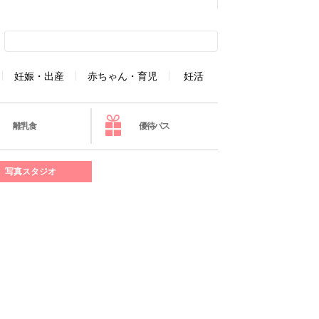
妊娠・出産
赤ちゃん・育児
妊活
離乳食
優待パス
写真スタジオ