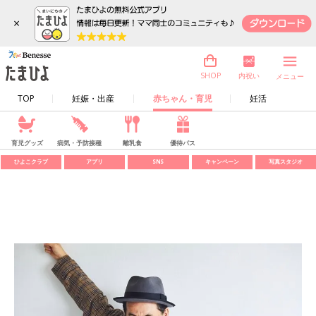
×
内祝い
SHOP
メニュー
TOP
妊娠・出産
赤ちゃん・育児
妊活
育児グッズ
病気・予防接種
離乳食
優待パス
ひよこクラブ
アプリ
SNS
キャンペーン
写真スタジオ