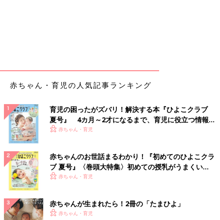
赤ちゃん・育児の人気記事ランキング
育児の困ったがズバリ！解決する本『ひよこクラブ
夏号』 4カ月～2才になるまで、育児に役立つ情報が
いっぱい！
赤ちゃん・育児
赤ちゃんのお世話まるわかり！『初めてのひよこクラ
ブ 夏号』〈巻頭大特集〉初めての授乳がうまくい
く！ おっぱい・ミルクの基本と夏のトラブル 解決テ
赤ちゃん・育児
ク
赤ちゃんが生まれたら！2冊の「たまひよ」
赤ちゃん・育児