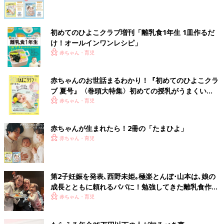
初めてのひよこクラブ増刊「離乳食1年生 1皿作るだ
け！オールインワン​レシピ」
赤ちゃん・育児
赤ちゃんのお世話まるわかり！『初めてのひよこクラ
ブ 夏号』〈巻頭大特集〉初めての授乳がうまくい
く！ おっぱい・ミルクの基本と夏のトラブル 解決テ
赤ちゃん・育児
ク
赤ちゃんが生まれたら！2冊の「たまひよ」
赤ちゃん・育児
第2子妊娠を発表､西野未姫｡極楽とんぼ･山本は､娘の
成長とともに頼れるパパに！勉強してきた離乳食作り
は､娘の食べむらに悪戦苦闘･･･
赤ちゃん・育児