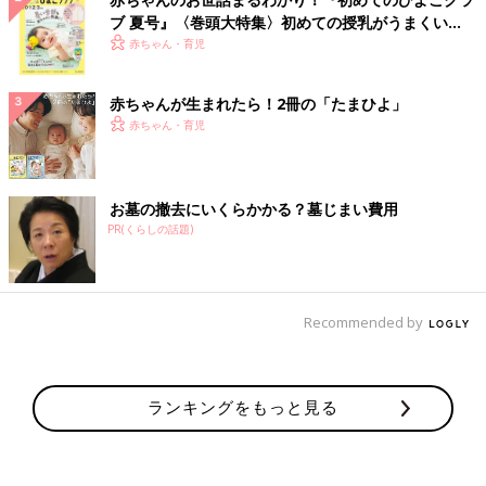
ブ 夏号』〈巻頭大特集〉初めての授乳がうまくい
く！ おっぱい・ミルクの基本と夏のトラブル 解決テ
赤ちゃん・育児
ク
赤ちゃんが生まれたら！2冊の「たまひよ」
赤ちゃん・育児
お墓の撤去にいくらかかる？墓じまい費用
PR(くらしの話題)
Recommended by
ランキングをもっと見る