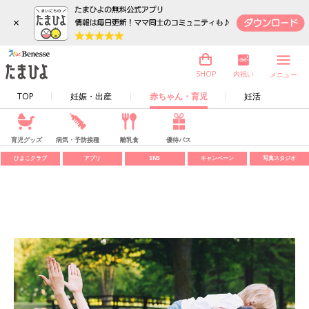
×
内祝い
SHOP
メニュー
TOP
妊娠・出産
赤ちゃん・育児
妊活
育児グッズ
病気・予防接種
離乳食
優待パス
ひよこクラブ
アプリ
SNS
キャンペーン
写真スタジオ