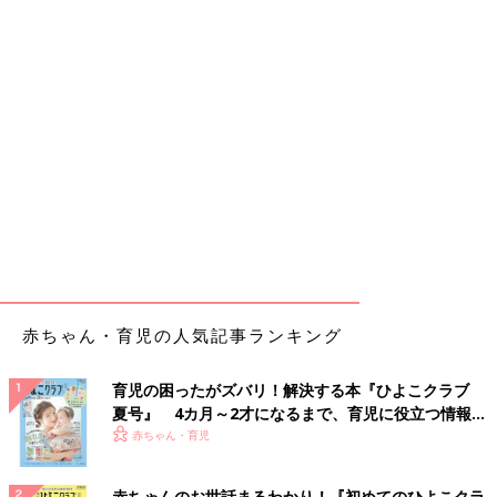
赤ちゃん・育児の人気記事ランキング
育児の困ったがズバリ！解決する本『ひよこクラブ
夏号』 4カ月～2才になるまで、育児に役立つ情報が
いっぱい！
赤ちゃん・育児
赤ちゃんのお世話まるわかり！『初めてのひよこクラ