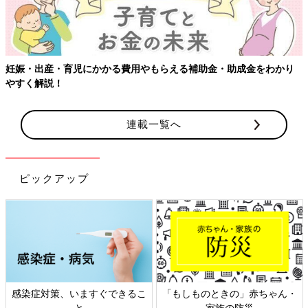
もらえる補助金・助成金をわかり
【ワクチン接種できるものも】妊
連載一覧へ
ピックアップ
きるこ
「もしものときの」赤ちゃん・
日本外来小児科学会リーフ
家族の防災
ト検討会