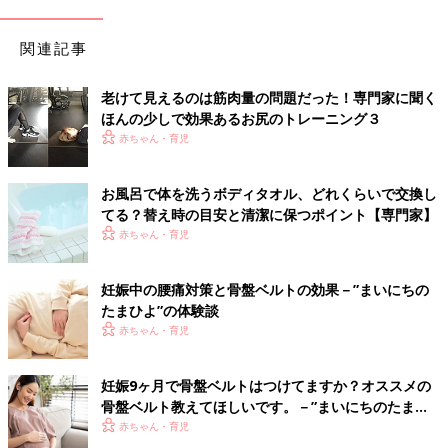
関連記事
老けて見えるのは筋肉量の問題だった！専門家に聞く
ほんの少しで効果あるお尻のトレーニング３
赤ちゃん・育児
お風呂で体を洗うボディタオル、どれくらいで交換し
てる？替え時の目安と清潔に保つポイント【専門家】
赤ちゃん・育児
妊娠中の腰痛対策と骨盤ベルトの効果－”まいにちの
たまひよ”の体験談
赤ちゃん・育児
妊娠9ヶ月で骨盤ベルトはつけてますか？オススメの
骨盤ベルト教えてほしいです。－”まいにちのたまひ
よ”の体験談
赤ちゃん・育児