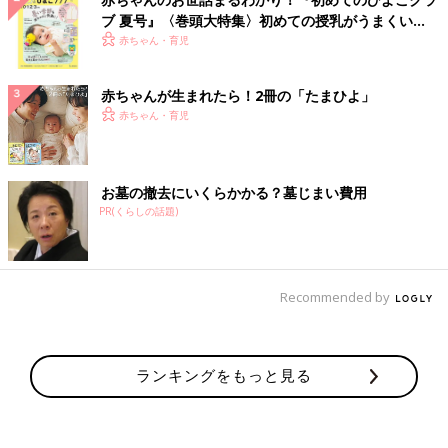
ブ 夏号』〈巻頭大特集〉初めての授乳がうまくい
く！ おっぱい・ミルクの基本と夏のトラブル 解決テ
赤ちゃん・育児
ク
赤ちゃんが生まれたら！2冊の「たまひよ」
赤ちゃん・育児
お墓の撤去にいくらかかる？墓じまい費用
PR(くらしの話題)
Recommended by
ランキングをもっと見る