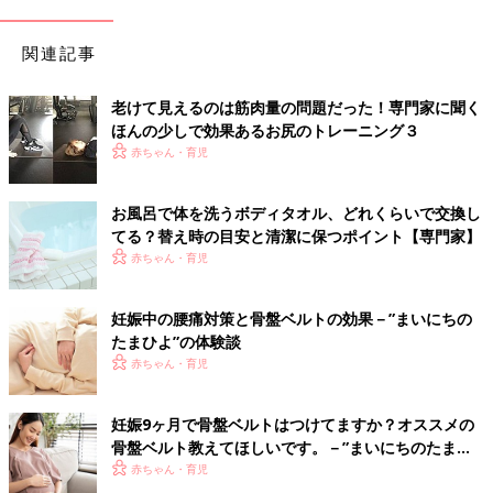
関連記事
老けて見えるのは筋肉量の問題だった！専門家に聞く
ほんの少しで効果あるお尻のトレーニング３
赤ちゃん・育児
お風呂で体を洗うボディタオル、どれくらいで交換し
てる？替え時の目安と清潔に保つポイント【専門家】
赤ちゃん・育児
妊娠中の腰痛対策と骨盤ベルトの効果－”まいにちの
たまひよ”の体験談
赤ちゃん・育児
妊娠9ヶ月で骨盤ベルトはつけてますか？オススメの
骨盤ベルト教えてほしいです。－”まいにちのたまひ
よ”の体験談
赤ちゃん・育児