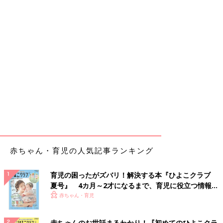
赤ちゃん・育児の人気記事ランキング
育児の困ったがズバリ！解決する本『ひよこクラブ
夏号』 4カ月～2才になるまで、育児に役立つ情報が
いっぱい！
赤ちゃん・育児
赤ちゃんのお世話まるわかり！『初めてのひよこクラ