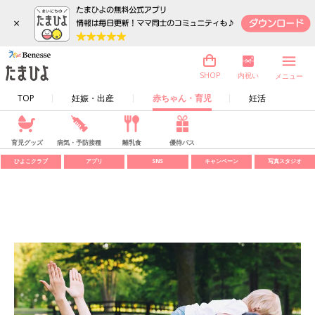
×
内祝い
SHOP
メニュー
TOP
妊娠・出産
赤ちゃん・育児
妊活
育児グッズ
病気・予防接種
離乳食
優待パス
ひよこクラブ
アプリ
SNS
キャンペーン
写真スタジオ