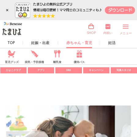
×
内祝い
SHOP
メニュー
TOP
妊娠・出産
赤ちゃん・育児
妊活
育児グッズ
病気・予防接種
離乳食
優待パス
ひよこクラブ
アプリ
SNS
キャンペーン
写真スタジオ