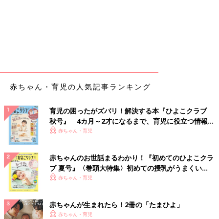
赤ちゃん・育児の人気記事ランキング
育児の困ったがズバリ！解決する本『ひよこクラブ
秋号』 4カ月～2才になるまで、育児に役立つ情報が
いっぱい！
赤ちゃん・育児
赤ちゃんのお世話まるわかり！『初めてのひよこクラ
ブ 夏号』〈巻頭大特集〉初めての授乳がうまくい
く！ おっぱい・ミルクの基本と夏のトラブル 解決テ
赤ちゃん・育児
ク
赤ちゃんが生まれたら！2冊の「たまひよ」
赤ちゃん・育児