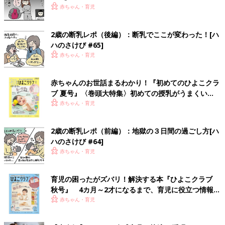
赤ちゃん・育児
2歳の断乳レポ（後編）：断乳でここが変わった！[ハ
ハのさけび #65]
赤ちゃん・育児
赤ちゃんのお世話まるわかり！『初めてのひよこクラ
ブ 夏号』〈巻頭大特集〉初めての授乳がうまくい
く！ おっぱい・ミルクの基本と夏のトラブル 解決テ
赤ちゃん・育児
ク
2歳の断乳レポ（前編）：地獄の３日間の過ごし方[ハ
ハのさけび #64]
赤ちゃん・育児
育児の困ったがズバリ！解決する本『ひよこクラブ
秋号』 4カ月～2才になるまで、育児に役立つ情報が
いっぱい！
赤ちゃん・育児