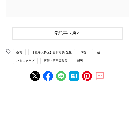
元記事へ戻る
授乳
【産婦人科医】新村朋美 先生
0歳
1歳
ひよこクラブ
医師・専門家監修
断乳