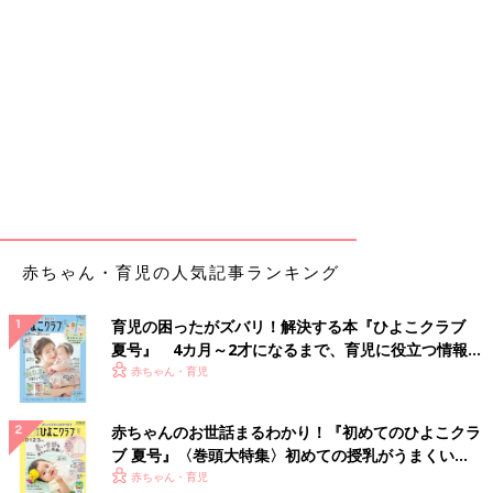
赤ちゃん・育児の人気記事ランキング
育児の困ったがズバリ！解決する本『ひよこクラブ
夏号』 4カ月～2才になるまで、育児に役立つ情報が
いっぱい！
赤ちゃん・育児
赤ちゃんのお世話まるわかり！『初めてのひよこクラ
ブ 夏号』〈巻頭大特集〉初めての授乳がうまくい
く！ おっぱい・ミルクの基本と夏のトラブル 解決テ
赤ちゃん・育児