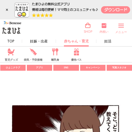
×
内祝い
SHOP
メニュー
TOP
妊娠・出産
赤ちゃん・育児
妊活
育児グッズ
病気・予防接種
離乳食
優待パス
ひよこクラブ
アプリ
SNS
キャンペーン
写真スタジオ