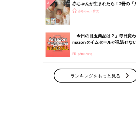
赤ちゃん・育児の人気テーマ
育児日記・マンガ
出産・育児あるあるをマンガで楽しもう
赤ちゃんの病気
赤ちゃんの病気や事故・ケガ、ホームケア
いてまとめました