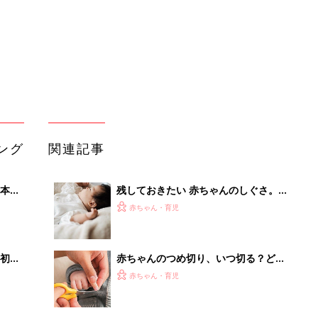
初め
赤ちゃんのつめ切り、いつ切る？どう
大特
切る？コツ＆やりがちNG2選【保健師
赤ちゃん・育児
 お
が解説】
ブル
たま
真冬のモコモコウエアで赤ちゃんが救
急搬送･･･!?ダウン着用でのチャイル
赤ちゃん・育児
ドシートや抱っこひも使用は危険【小
児科医】
「小児科クリニックがひとつもな
るA
い…」。20キロ離れた小児科に子ども
赤ちゃん・育児
い
を連れていく姿を見て、1人の小児科
医の決意
赤ちゃんが生まれたら！2冊の「たま
ひよ」
赤ちゃん・育児
「え、こんなセールやってたの？」8