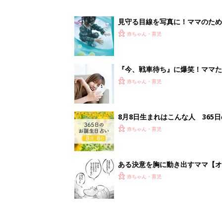
ある決意を胸に動き出すママ【オ
赤ちゃん・育児
1
2
妊娠日数や
妊娠中か