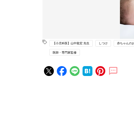
【小児科医】山中龍宏 先生
しつけ
赤ちゃんの
医師・専門家監修
赤ちゃん・育児の人気記事ランキ
育児の困ったがズバリ！解決する
『ひよこクラブ 秋号』 4カ月～
赤ちゃん・育児
になるまで、育児に役立つ情報が