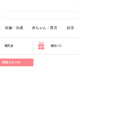
妊娠・出産
赤ちゃん・育児
妊活
離乳食
優待パス
写真スタジオ