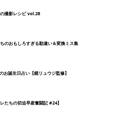
レたちの切迫早産奮闘記 #24】
3
4
5
>
生後日数に合った情報を毎日お届け
ら産後まで長く使える無料アプリ
ダウンロード