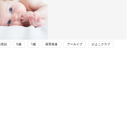
お世話
0歳
1歳
発育発達
アーカイブ
ひよこクラブ
ング
関連記事
本
残しておきたい 赤ちゃんのしぐさ。
2才
ママのための撮影レシピ vol.14
赤ちゃん・育児
いっ