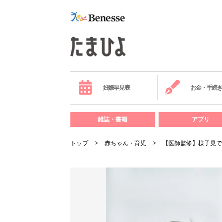
妊娠早見表
お金・手続
雑誌・書籍
アプリ
トップ
赤ちゃん・育児
【医師監修】様子見でO