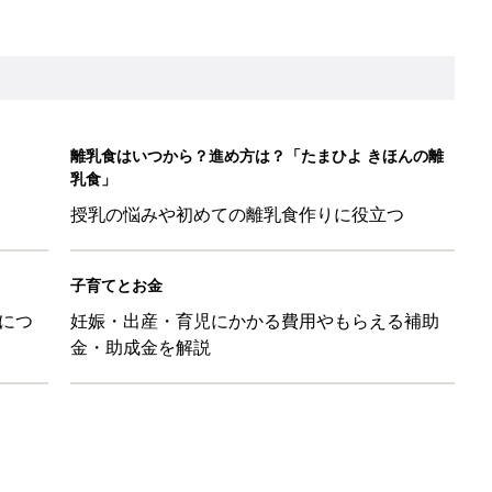
影レシピ vol.28
ちのおもしろすぎる勘違い＆変換ミス集
日のお誕生日占い【鏡リュウジ監修】