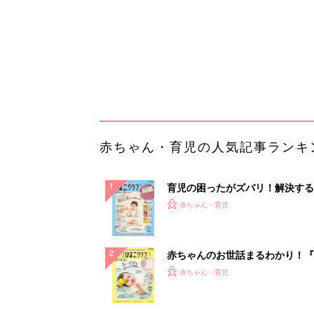
ぱい！
赤ちゃんのお世話まるわかり！『
てのひよこクラブ 夏号』〈巻頭
赤ちゃん・育児
集〉初めての授乳がうまくいく！
っぱい・ミルクの基本と夏のトラ
解決テク
赤ちゃんが生まれたら！2冊の「
ひよ」
赤ちゃん・育児
「今日の目玉商品は？」毎日変わ
mazonタイムセールが見逃せな
PR（Amazon）
ランキングをもっと見る