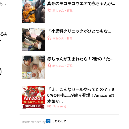
0％OFF以上が続々登場！Amazonの
本気が...
PR（Amazon）
Recommended by
離乳食はいつから？進め方は？「たまひよ きほんの離
乳食」
授乳の悩みや初めての離乳食作りに役立つ
子育てとお金
につ
妊娠・出産・育児にかかる費用やもらえる補助
金・助成金を解説