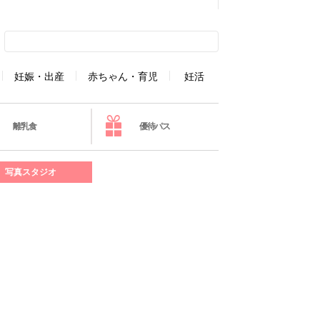
妊娠・出産
赤ちゃん・育児
妊活
離乳食
優待パス
写真スタジオ