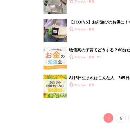
赤ちゃん・育児
【3COINS】お外遊びのお供
ート」
赤ちゃん・育児
物価高の子育てどうする？60分
赤ちゃん・育児
8月5日生まれはこんな人 365
赤ちゃん・育児
<
6