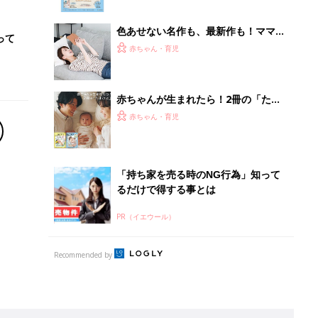
ぱい！
色あせない名作も、最新作も！ママと
って
漫画のつきあい方
赤ちゃん・育児
赤ちゃんが生まれたら！2冊の「たま
ひよ」
赤ちゃん・育児
「持ち家を売る時のNG行為」知って
るだけで得する事とは
PR（イエウール）
Recommended by