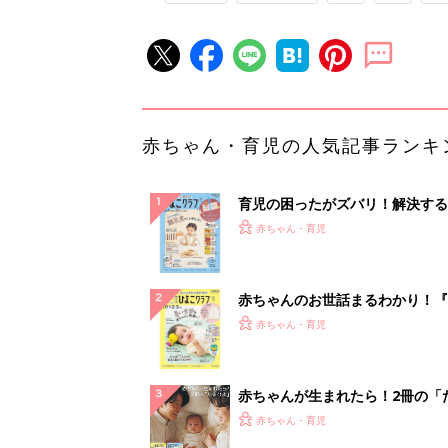
赤ちゃん・育児の人気記事ランキ
育児の困ったがズバリ！解決する
『ひよこクラブ 秋号』 4カ月～
赤ちゃん・育児
になるまで、育児に役立つ情報が
ぱい！
赤ちゃんのお世話まるわかり！『
てのひよこクラブ 夏号』〈巻頭
赤ちゃん・育児
集〉初めての授乳がうまくいく！
っぱい・ミルクの基本と夏のトラ
解決テク
赤ちゃんが生まれたら！2冊の「
ひよ」
赤ちゃん・育児