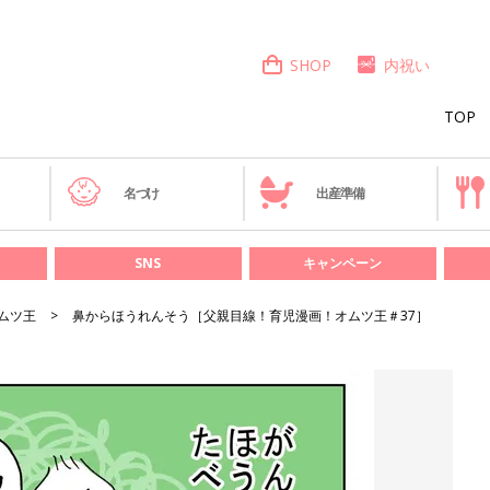
SHOP
内祝い
TOP
き
名づけ
出産準備
SNS
キャンペーン
ムツ王
鼻からほうれんそう［父親目線！育児漫画！オムツ王＃37］