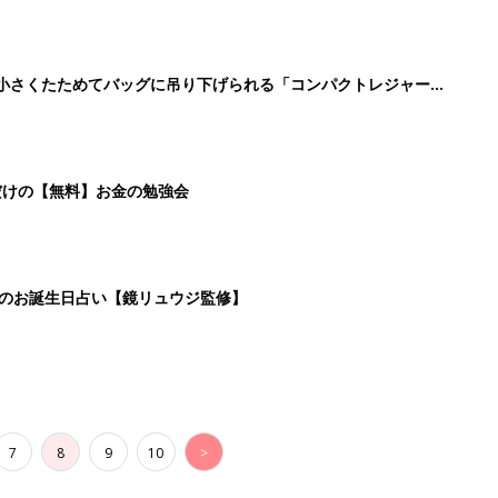
に！小さくたためてバッグに吊り下げられる「コンパクトレジャーシ
だけの【無料】お金の勉強会
日のお誕生日占い【鏡リュウジ監修】
7
8
9
10
>