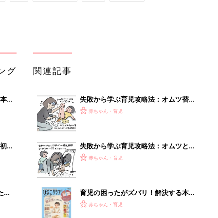
ング
関連記事
本
失敗から学ぶ育児攻略法：オムツ替え
2才
[ハハのさけび #76]
赤ちゃん・育児
いっ
初め
失敗から学ぶ育児攻略法：オムツと洗
大特
濯[ハハのさけび #77]
赤ちゃん・育児
 お
ブル
たま
育児の困ったがズバリ！解決する本
『ひよこクラブ 秋号』 4カ月～2才
赤ちゃん・育児
になるまで、育児に役立つ情報がいっ