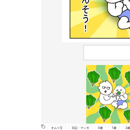
オムツ王
日記・マンガ
0歳
1歳
2歳