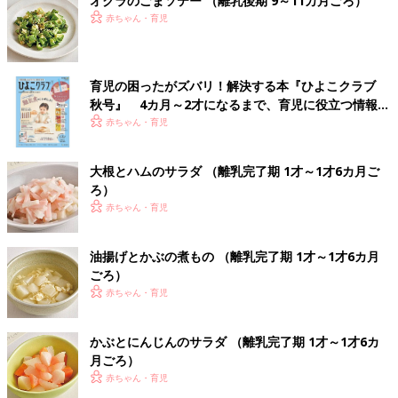
オクラのごまソテー （離乳後期 9～11カ月ごろ）
赤ちゃん・育児
育児の困ったがズバリ！解決する本『ひよこクラブ
秋号』 4カ月～2才になるまで、育児に役立つ情報が
いっぱい！
赤ちゃん・育児
大根とハムのサラダ （離乳完了期 1才～1才6カ月ご
ろ）
赤ちゃん・育児
油揚げとかぶの煮もの （離乳完了期 1才～1才6カ月
ごろ）
赤ちゃん・育児
かぶとにんじんのサラダ （離乳完了期 1才～1才6カ
月ごろ）
赤ちゃん・育児