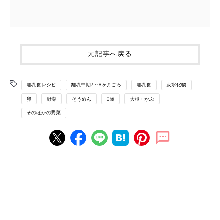
元記事へ戻る
離乳食レシピ
離乳中期7～8ヶ月ごろ
離乳食
炭水化物
卵
野菜
そうめん
0歳
大根・かぶ
そのほかの野菜