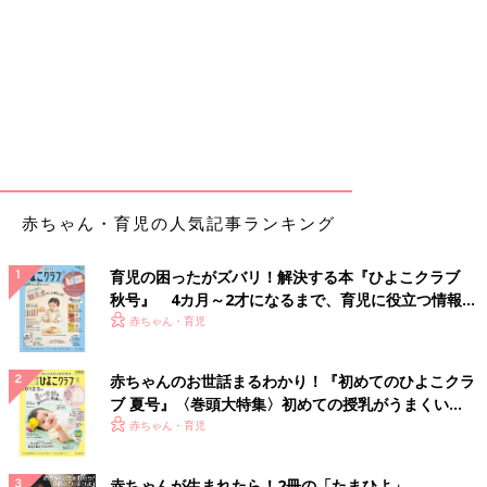
赤ちゃん・育児の人気記事ランキング
育児の困ったがズバリ！解決する本『ひよこクラブ
秋号』 4カ月～2才になるまで、育児に役立つ情報が
いっぱい！
赤ちゃん・育児
赤ちゃんのお世話まるわかり！『初めてのひよこクラ
ブ 夏号』〈巻頭大特集〉初めての授乳がうまくい
く！ おっぱい・ミルクの基本と夏のトラブル 解決テ
赤ちゃん・育児
ク
赤ちゃんが生まれたら！2冊の「たまひよ」