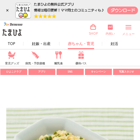
×
内祝い
SHOP
メニュー
TOP
妊娠・出産
赤ちゃん・育児
妊活
育児グッズ
病気・予防接種
離乳食
優待パス
ひよこクラブ
アプリ
SNS
キャンペーン
写真スタジオ