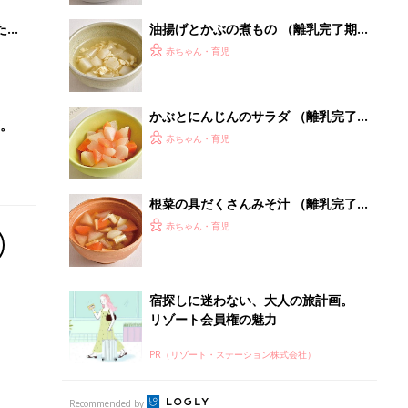
宿探しに迷わない、大人の旅計画。
リゾート会員権の魅力
PR（リゾート・ステーション株式会社）
Recommended by
離乳食はいつから？進め方は？「たまひよ きほんの離
乳食」
授乳の悩みや初めての離乳食作りに役立つ
子育てとお金
につ
妊娠・出産・育児にかかる費用やもらえる補助