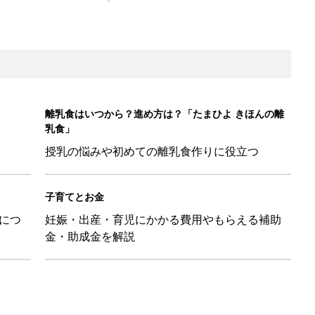
金・助成金を解説
「110円でこのクオリティ」超優秀！トラベルグッズ4選
！？親が悩まされる「魔の3週目」って何？「魔の3カ月」もある
平和だな～」と感じた瞬間