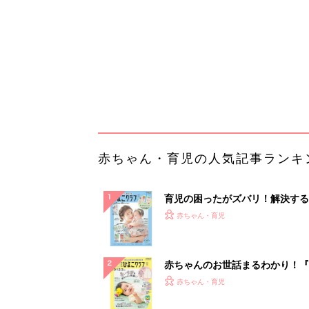
ぱい！
赤ちゃんのお世話まるわかり！『
てのひよこクラブ 夏号』〈巻頭
赤ちゃん・育児
集〉初めての授乳がうまくいく！
っぱい・ミルクの基本と夏のトラ
解決テク
赤ちゃんが生まれたら！2冊の「
ひよ」
赤ちゃん・育児
宿探しに迷わない、大人の旅計画
リゾート会員権の魅力
PR（リゾート・ステーション株式会社）
ランキングをもっと見る