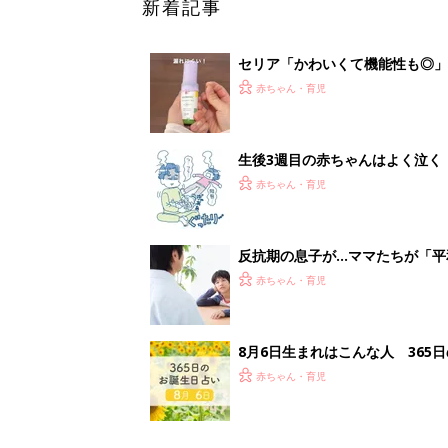
8月6日生まれはこんな人 365
赤ちゃん・育児
<
1
妊娠日数や
妊娠中か