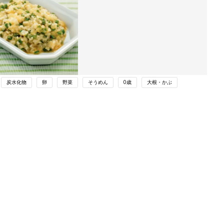
炭水化物
卵
野菜
そうめん
0歳
大根・かぶ
ング
関連記事
本
オクラのごまソテー （離乳後期 9～
2才
11カ月ごろ）
赤ちゃん・育児
いっ