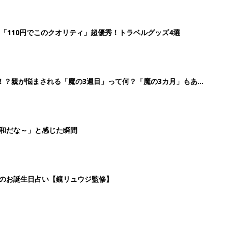
日のお誕生日占い【鏡リュウジ監修】
2
3
4
5
>
生後日数に合った情報を毎日お届け
ら産後まで長く使える無料アプリ
ダウンロード