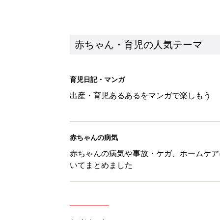
いてまとめました
新着記事
セリア「かわいくて機能性も◎」
赤ちゃん・育児
生後3週目の赤ちゃんはよく泣く
って本当？【専門家】
赤ちゃん・育児
反抗期の息子が...ママたちが「
赤ちゃん・育児