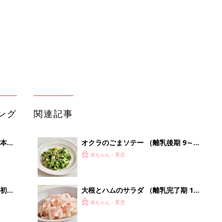
初め
大根とハムのサラダ （離乳完了期 1才
大特
～1才6カ月ごろ）
赤ちゃん・育児
 お
ブル
たま
油揚げとかぶの煮もの （離乳完了期 1
才～1才6カ月ごろ）
赤ちゃん・育児
かぶとにんじんのサラダ （離乳完了
。
期 1才～1才6カ月ごろ）
赤ちゃん・育児
根菜の具だくさんみそ汁 （離乳完了
期 1才～1才6カ月ごろ）
赤ちゃん・育児