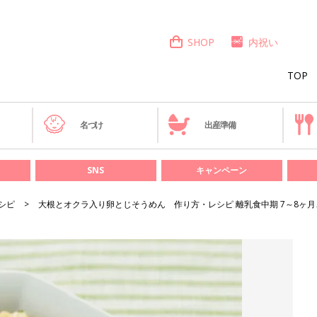
SHOP
内祝い
TOP
き
名づけ
出産準備
SNS
キャンペーン
シピ
大根とオクラ入り卵とじそうめん 作り方・レシピ 離乳食中期 7～8ヶ月