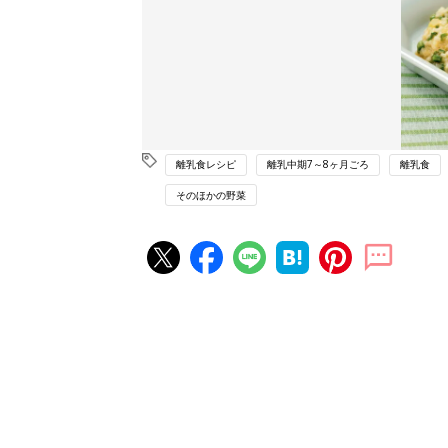
離乳食レシピ
離乳中期7～8ヶ月ごろ
離乳食
そのほかの野菜
赤ちゃん・育児の人気記事ランキ
育児の困ったがズバリ！解決する
『ひよこクラブ 夏号』 4カ月～
赤ちゃん・育児
になるまで、育児に役立つ情報が