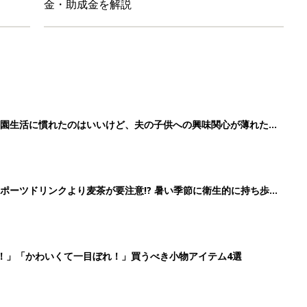
金・助成金を解説
育園生活に慣れたのはいいけど、夫の子供への興味関心が薄れた気
91』
ポーツドリンクより麦茶が要注意!? 暑い季節に衛生的に持ち歩
】
！」「かわいくて一目ぼれ！」買うべき小物アイテム4選