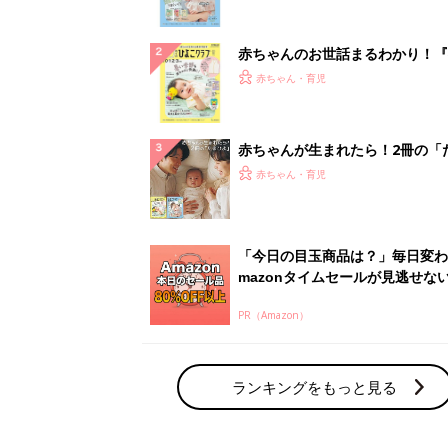
ぱい！
赤ちゃんのお世話まるわかり！『
てのひよこクラブ 夏号』〈巻頭
赤ちゃん・育児
集〉初めての授乳がうまくいく！
っぱい・ミルクの基本と夏のトラ
解決テク
赤ちゃんが生まれたら！2冊の「
ひよ」
赤ちゃん・育児
「今日の目玉商品は？」毎日変わ
mazonタイムセールが見逃せな
PR（Amazon）
ランキングをもっと見る