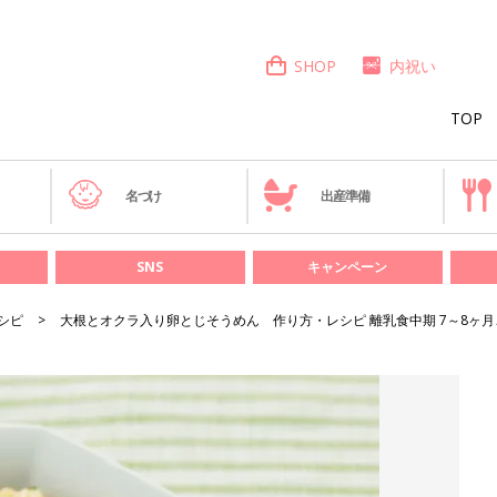
SHOP
内祝い
TOP
き
名づけ
出産準備
SNS
キャンペーン
シピ
大根とオクラ入り卵とじそうめん 作り方・レシピ 離乳食中期 7～8ヶ月