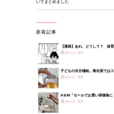
いてまとめました
新着記事
【漫画】あれ、どうして？ 保
がする……！『ふうふう子育て ＃
赤ちゃん・育児
子どもの水分補給。衛生面ではス
く3つのコツとは？【専門家監修
赤ちゃん・育児
H＆М「セールでお買い得価格に
赤ちゃん・育児