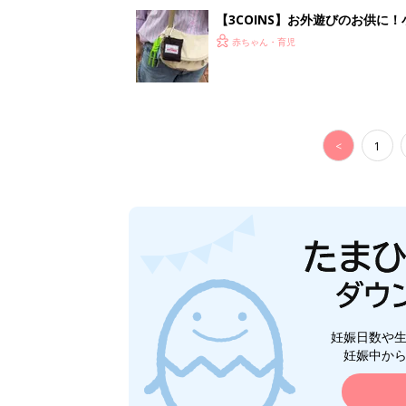
【3COINS】お外遊びのお供
ート」
赤ちゃん・育児
<
1
妊娠日数や
妊娠中か