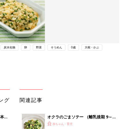
炭水化物
卵
野菜
そうめん
0歳
大根・かぶ
ング
関連記事
本
オクラのごまソテー （離乳後期 9～
2才
11カ月ごろ）
赤ちゃん・育児
いっ