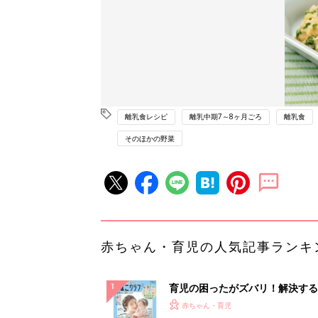
離乳食レシピ
離乳中期7～8ヶ月ごろ
離乳食
そのほかの野菜
赤ちゃん・育児の人気記事ランキ
育児の困ったがズバリ！解決する
『ひよこクラブ 夏号』 4カ月～
赤ちゃん・育児
になるまで、育児に役立つ情報が