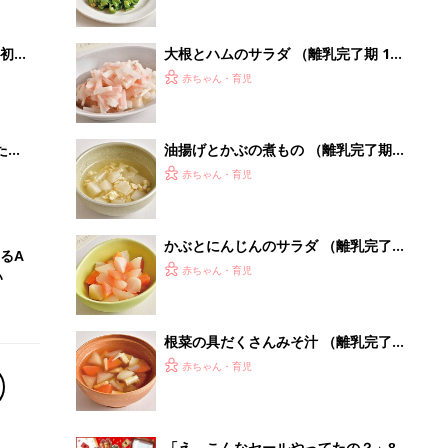
初め
大根とハムのサラダ （離乳完了期 1才
大特
～1才6カ月ごろ）
赤ちゃん・育児
 お
ブル
たま
油揚げとかぶの煮もの （離乳完了期 1
才～1才6カ月ごろ）
赤ちゃん・育児
かぶとにんじんのサラダ （離乳完了
るA
期 1才～1才6カ月ごろ）
赤ちゃん・育児
い
根菜の具だくさんみそ汁 （離乳完了
期 1才～1才6カ月ごろ）
赤ちゃん・育児