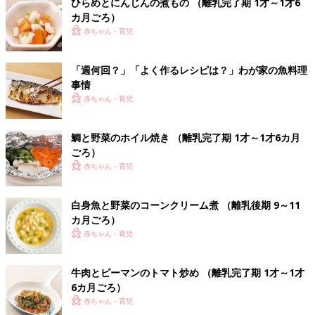
ひらめとにんじんの煮もの （離乳完了期 1才～1才6
カ月ごろ）
赤ちゃん・育児
「週何回？」「よく作るレシピは？」わが家の魚料理
事情
赤ちゃん・育児
鯛と野菜のホイル焼き （離乳完了期 1才～1才6カ月
ごろ）
赤ちゃん・育児
白身魚と野菜のコーンクリーム煮 （離乳後期 9～11
カ月ごろ）
赤ちゃん・育児
牛肉とピーマンのトマト炒め （離乳完了期 1才～1才
6カ月ごろ）
赤ちゃん・育児