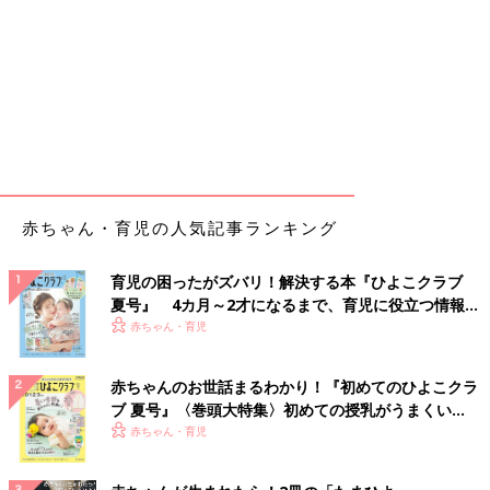
赤ちゃん・育児の人気記事ランキング
育児の困ったがズバリ！解決する本『ひよこクラブ
夏号』 4カ月～2才になるまで、育児に役立つ情報が
いっぱい！
赤ちゃん・育児
赤ちゃんのお世話まるわかり！『初めてのひよこクラ
ブ 夏号』〈巻頭大特集〉初めての授乳がうまくい
く！ おっぱい・ミルクの基本と夏のトラブル 解決テ
赤ちゃん・育児
ク