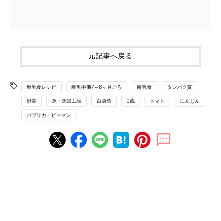
元記事へ戻る
離乳食レシピ
離乳中期7～8ヶ月ごろ
離乳食
タンパク質
野菜
魚・魚加工品
白身魚
0歳
トマト
にんじん
パプリカ・ピーマン