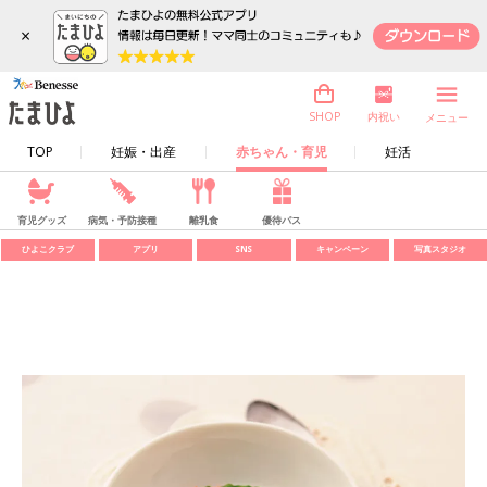
×
内祝い
SHOP
メニュー
TOP
妊娠・出産
赤ちゃん・育児
妊活
育児グッズ
病気・予防接種
離乳食
優待パス
ひよこクラブ
アプリ
SNS
キャンペーン
写真スタジオ