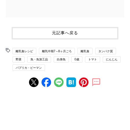
元記事へ戻る
離乳食レシピ
離乳中期7～8ヶ月ごろ
離乳食
タンパク質
野菜
魚・魚加工品
白身魚
0歳
トマト
にんじん
パプリカ・ピーマン