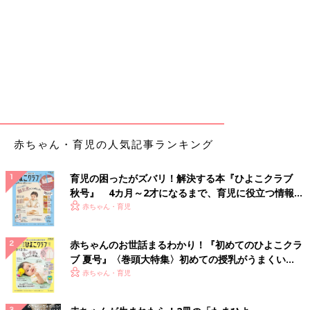
赤ちゃん・育児の人気記事ランキング
育児の困ったがズバリ！解決する本『ひよこクラブ
秋号』 4カ月～2才になるまで、育児に役立つ情報が
いっぱい！
赤ちゃん・育児
赤ちゃんのお世話まるわかり！『初めてのひよこクラ
ブ 夏号』〈巻頭大特集〉初めての授乳がうまくい
く！ おっぱい・ミルクの基本と夏のトラブル 解決テ
赤ちゃん・育児
ク