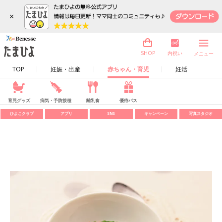
×
内祝い
SHOP
メニュー
TOP
妊娠・出産
赤ちゃん・育児
妊活
育児グッズ
病気・予防接種
離乳食
優待パス
ひよこクラブ
アプリ
SNS
キャンペーン
写真スタジオ