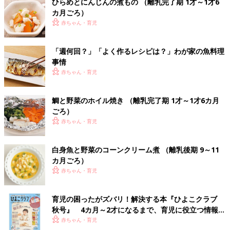
ひらめとにんじんの煮もの （離乳完了期 1才～1才6
カ月ごろ）
赤ちゃん・育児
「週何回？」「よく作るレシピは？」わが家の魚料理
事情
赤ちゃん・育児
鯛と野菜のホイル焼き （離乳完了期 1才～1才6カ月
ごろ）
赤ちゃん・育児
白身魚と野菜のコーンクリーム煮 （離乳後期 9～11
カ月ごろ）
赤ちゃん・育児
育児の困ったがズバリ！解決する本『ひよこクラブ
秋号』 4カ月～2才になるまで、育児に役立つ情報が
いっぱい！
赤ちゃん・育児