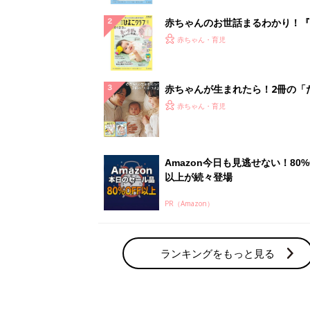
赤ちゃんのお世話まるわかり！『
てのひよこクラブ 夏号』〈巻頭
赤ちゃん・育児
集〉初めての授乳がうまくいく！
っぱい・ミルクの基本と夏のトラ
解決テク
赤ちゃんが生まれたら！2冊の「
ひよ」
赤ちゃん・育児
Amazon今日も見逃せない！80%
以上が続々登場
PR（Amazon）
ランキングをもっと見る