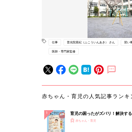
仕事
普光院亜紀（ふこういんあき） さん
習い
医師・専門家監修
赤ちゃん・育児の人気記事ランキ
育児の困ったがズバリ！解決する
『ひよこクラブ 秋号』 4カ月～
赤ちゃん・育児
になるまで、育児に役立つ情報が
ぱい！