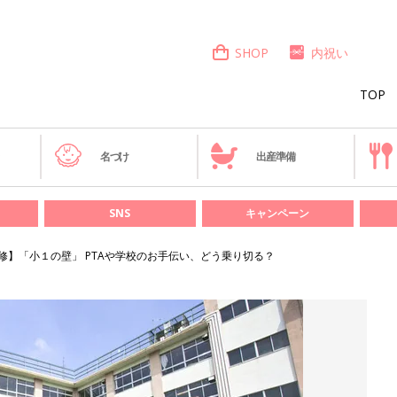
SHOP
内祝い
TOP
き
名づけ
出産準備
SNS
キャンペーン
修】「小１の壁」 PTAや学校のお手伝い、どう乗り切る？