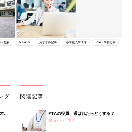
事・教育
bizmom
おすすめ記事
小学校入学準備
PTA・学校行事
ング
関連記事
本
PTAの役員、選ばれたらどうする？
2才
赤ちゃん・育児
いっ