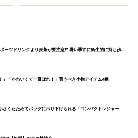
ポーツドリンクより麦茶が要注意!? 暑い季節に衛生的に持ち歩
】
！」「かわいくて一目ぼれ！」買うべき小物アイテム4選
に！小さくたためてバッグに吊り下げられる「コンパクトレジャーシ