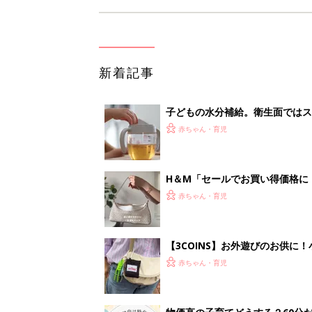
新着記事
子どもの水分補給。衛生面ではス
く3つのコツとは？【専門家監修
赤ちゃん・育児
H＆М「セールでお買い得価格に
赤ちゃん・育児
【3COINS】お外遊びのお供
ート」
赤ちゃん・育児