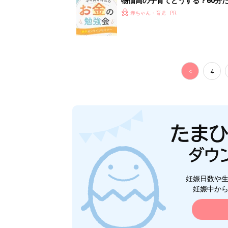
物価高の子育てどうする？60分
赤ちゃん・育児
<
4
妊娠日数や
妊娠中か