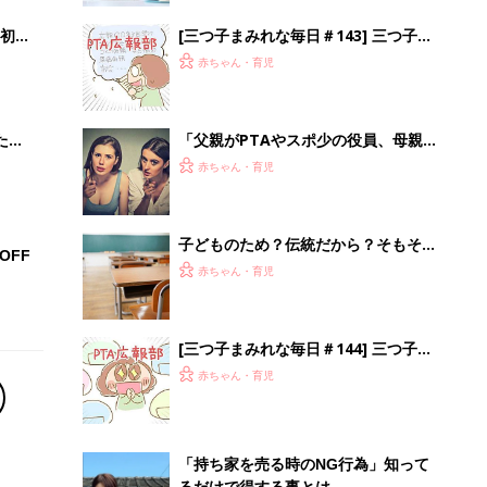
初め
[三つ子まみれな毎日＃143] 三つ子と
大特
PTA～広報部の活動その1～
赤ちゃん・育児
 お
ブル
たま
「父親がPTAやスポ少の役員、母親が
サボっていることになりますか…？」
赤ちゃん・育児
ネットの悩み相談にそんなことない！
の声
子どものため？伝統だから？そもそも
OFF
PTAって要る？要らない？
赤ちゃん・育児
[三つ子まみれな毎日＃144] 三つ子と
PTA～広報部の活動その2～
赤ちゃん・育児
「持ち家を売る時のNG行為」知って