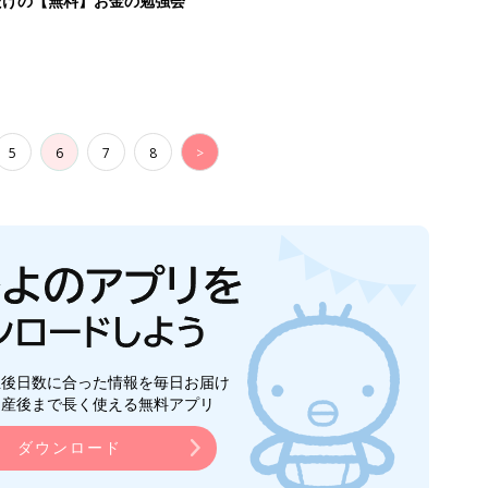
だけの【無料】お金の勉強会
5
6
7
8
>
生後日数に合った情報を毎日お届け
ら産後まで長く使える無料アプリ
ダウンロード