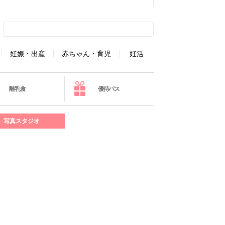
妊娠・出産
赤ちゃん・育児
妊活
離乳食
優待パス
写真スタジオ