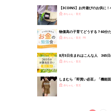
赤ちゃん・育児
<
1
妊娠日数や
妊娠中か