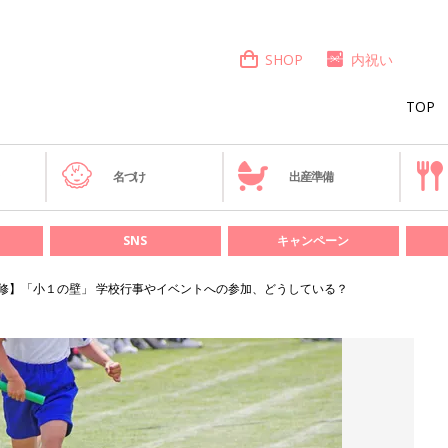
SHOP
内祝い
TOP
き
名づけ
出産準備
SNS
キャンペーン
修】「小１の壁」 学校行事やイベントへの参加、どうしている？