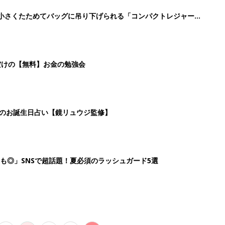
2
3
4
5
>
生後日数に合った情報を毎日お届け
ら産後まで長く使える無料アプリ
ダウンロード