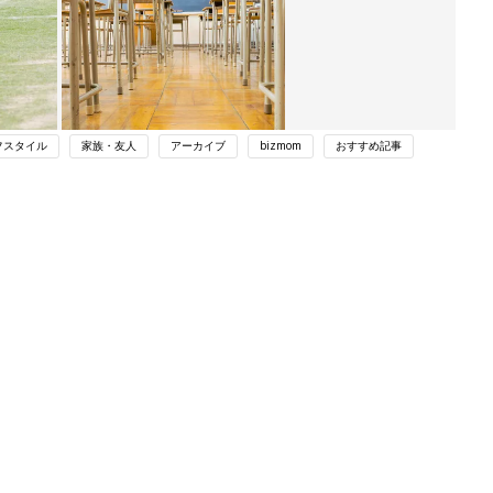
フスタイル
家族・友人
アーカイブ
bizmom
おすすめ記事
ング
関連記事
本
保護者会や先生との面談にデニムや普
2才
段着で参加はあり？ママたちの保護者
赤ちゃん・育児
いっ
会ファッションとは？