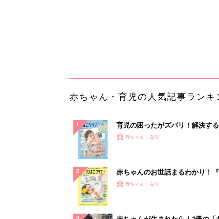
赤ちゃんのお世話まるわかり！『
てのひよこクラブ 夏号』〈巻頭
赤ちゃん・育児
集〉初めての授乳がうまくいく！
っぱい・ミルクの基本と夏のトラ
解決テク
赤ちゃんが生まれたら！2冊の「
ひよ」
赤ちゃん・育児
「持ち家を売る時のNG行為」知
るだけで得する事とは
PR（イエウール）
ランキングをもっと見る