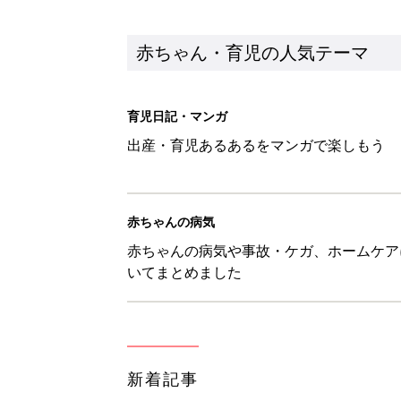
新着記事
【3COINS】お外遊びのお供
ート」
赤ちゃん・育児
物価高の子育てどうする？60分
赤ちゃん・育児
8月5日生まれはこんな人 365
赤ちゃん・育児
しまむら「即買い必至」「機能面