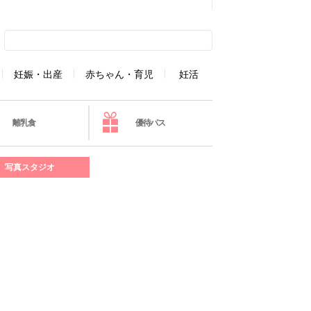
妊娠・出産
赤ちゃん・育児
妊活
離乳食
優待パス
写真スタジオ