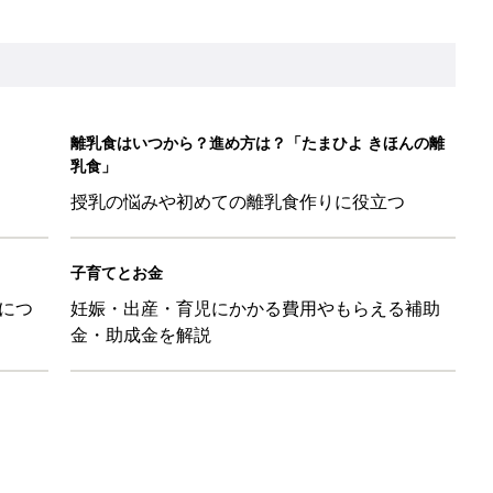
に！小さくたためてバッグに吊り下げられる「コンパクトレジャーシ
だけの【無料】お金の勉強会
日のお誕生日占い【鏡リュウジ監修】
も◎」SNSで超話題！夏必須のラッシュガード5選