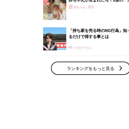
赤ちゃん・育児の人気テーマ
育児日記・マンガ
出産・育児あるあるをマンガで楽しもう
赤ちゃんの病気
赤ちゃんの病気や事故・ケガ、ホームケア
いてまとめました