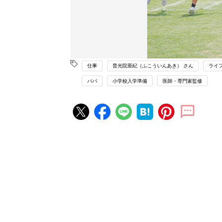
仕事
普光院亜紀（ふこういんあき） さん
ライ
パパ
小学校入学準備
医師・専門家監修
赤ちゃん・育児の人気記事ランキ
育児の困ったがズバリ！解決する
『ひよこクラブ 夏号』 4カ月～
赤ちゃん・育児
になるまで、育児に役立つ情報が
ぱい！