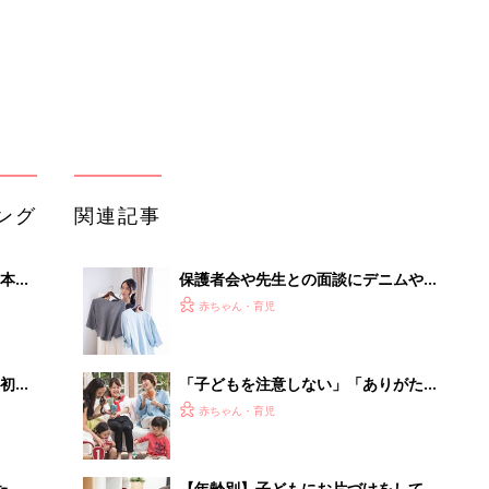
初め
「子どもを注意しない」「ありがた迷
大特
惑なおさがり」「えっ、ライバル
赤ちゃん・育児
 お
視?!」 ママ友・パパ友のびっくりエピ
ブル
ソード
たま
【年齢別】子どもにお片づけをしても
らうには？ママ・パパたちの工夫を教
赤ちゃん・育児
えて！
初めての保護者会で言ってはいけない
って
NG言葉＆マナー
赤ちゃん・育児
子どもの試合に保護者からの差し入
れ、子どもが喜ぶのはコレ！
赤ちゃん・育児
「持ち家を売る時のNG行為」知って
るだけで得する事とは