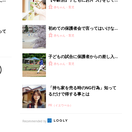
PR（イエウール）
Recommended by
離乳食はいつから？進め方は？「たまひよ きほんの離
乳食」
授乳の悩みや初めての離乳食作りに役立つ
子育てとお金
につ
妊娠・出産・育児にかかる費用やもらえる補助
金・助成金を解説