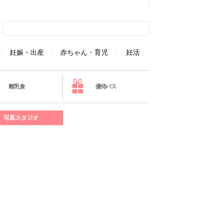
妊娠・出産
赤ちゃん・育児
妊活
離乳食
優待パス
写真スタジオ