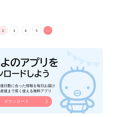
2
3
4
5
>
生後日数に合った情報を毎日お届け
ら産後まで長く使える無料アプリ
ダウンロード