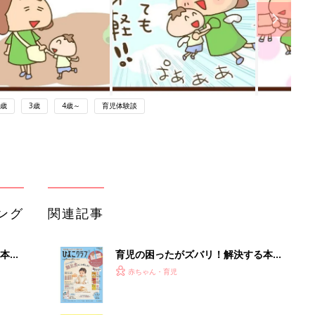
2歳
3歳
4歳～
育児体験談
ング
関連記事
本
育児の困ったがズバリ！解決する本
2才
『ひよこクラブ 秋号』 4カ月～2才
赤ちゃん・育児
いっ
になるまで、育児に役立つ情報がいっ
ぱい！