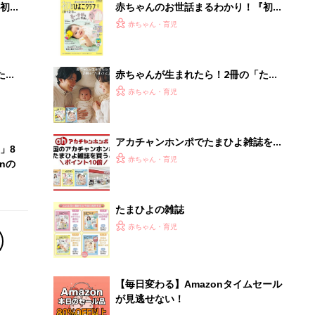
初め
赤ちゃんのお世話まるわかり！『初め
大特
てのひよこクラブ 夏号』〈巻頭大特
赤ちゃん・育児
 お
集〉初めての授乳がうまくいく！ お
ブル
っぱい・ミルクの基本と夏のトラブル
解決テク
たま
赤ちゃんが生まれたら！2冊の「たま
ひよ」
赤ちゃん・育児
アカチャンホンポでたまひよ雑誌を買
」8
うとポイント10倍【期間限定】
赤ちゃん・育児
nの
たまひよの雑誌
赤ちゃん・育児
【毎日変わる】Amazonタイムセール
が見逃せない！