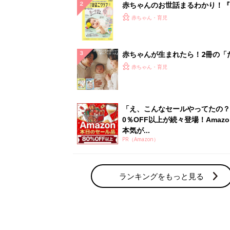
赤ちゃんのお世話まるわかり！『
てのひよこクラブ 夏号』〈巻頭
赤ちゃん・育児
集〉初めての授乳がうまくいく！
っぱい・ミルクの基本と夏のトラ
解決テク
赤ちゃんが生まれたら！2冊の「
ひよ」
赤ちゃん・育児
「え、こんなセールやってたの？
0％OFF以上が続々登場！Amazo
本気が...
PR（Amazon）
ランキングをもっと見る