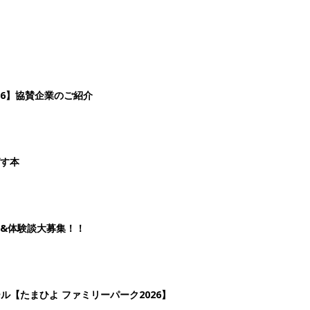
26】協賛企業のご紹介
ばす本
&体験談大募集！！
ール【たまひよ ファミリーパーク2026】