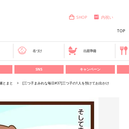
SHOP
内祝い
TOP
き
名づけ
出産準備
SNS
キャンペーン
瀬とまと
[三つ子まみれな毎日#37]三つ子の1人を預けてお出かけ