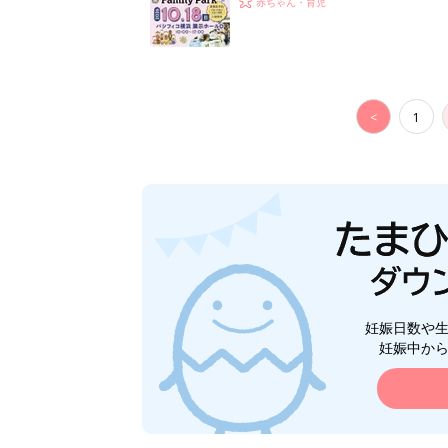
赤ちゃん・育児
<
1
妊娠日数や
妊娠中か