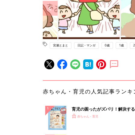
宮瀬とまと
日記・マンガ
0歳
1歳
赤ちゃん・育児の人気記事ランキ
育児の困ったがズバリ！解決する
『ひよこクラブ 秋号』 4カ月～
赤ちゃん・育児
になるまで、育児に役立つ情報が
ぱい！