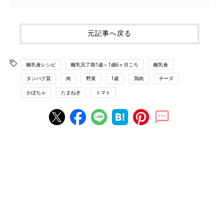
元記事へ戻る
離乳食レシピ
離乳完了期1歳～1歳6ヶ月ごろ
離乳食
タンパク質
肉
野菜
1歳
鶏肉
チーズ
かぼちゃ
たまねぎ
トマト