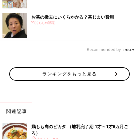
お墓の撤去にいくらかかる？墓じまい費用
PR(くらしの話題)
Recommended by
ランキングをもっと見る
関連記事
鶏もも肉のピカタ （離乳完了期 1才～1才6カ月ご
ろ）