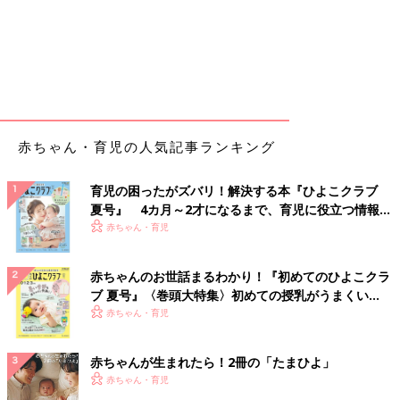
赤ちゃん・育児の人気記事ランキング
育児の困ったがズバリ！解決する本『ひよこクラブ
夏号』 4カ月～2才になるまで、育児に役立つ情報が
いっぱい！
赤ちゃん・育児
赤ちゃんのお世話まるわかり！『初めてのひよこクラ
ブ 夏号』〈巻頭大特集〉初めての授乳がうまくい
く！ おっぱい・ミルクの基本と夏のトラブル 解決テ
赤ちゃん・育児
ク
赤ちゃんが生まれたら！2冊の「たまひよ」
赤ちゃん・育児