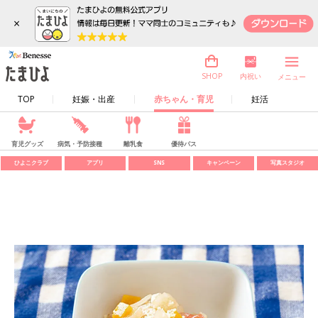
×
内祝い
SHOP
メニュー
TOP
妊娠・出産
赤ちゃん・育児
妊活
育児グッズ
病気・予防接種
離乳食
優待パス
ひよこクラブ
アプリ
SNS
キャンペーン
写真スタジオ