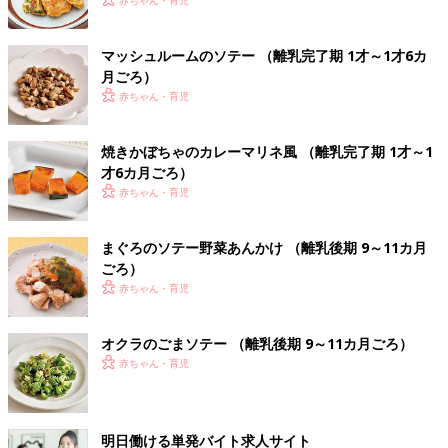
赤ちゃん・育児
マッシュルームのソテー （離乳完了期 1才～1才6カ
月ごろ）
赤ちゃん・育児
焼きかぼちゃのカレーマリネ風 （離乳完了期 1才～1
才6カ月ごろ）
赤ちゃん・育児
まぐろのソテー野菜あんかけ （離乳後期 9～11カ月
ごろ）
赤ちゃん・育児
オクラのごまソテー （離乳後期 9～11カ月ごろ）
赤ちゃん・育児
明日働ける単発バイト求人サイト