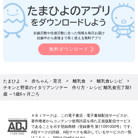
妊娠日数や生後日数に合った情報を毎日お届け
妊娠中から産後まで長く使える無料アプリ
無料ダウンロード
たまひよ
赤ちゃん・育児
離乳食
離乳食レシピ
チキンと野菜のイタリアンソテー 作り方・レシピ 離乳食完了期1
歳 ～1歳6ヶ月ごろ
ＡＢＪマークは、この電子書店・電子書籍配信サービスが、
著作権者からコンテンツ使用許諾を得た正規版配信サービス
であることを示す登録商標（登録番号 第11091000号）です。
ABJマークの詳細、ABJマークを掲示しているサービスの一覧
はこちら→
https://aebs.or.jp/