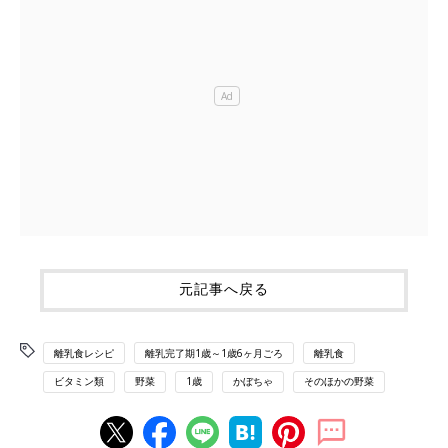
元記事へ戻る
離乳食レシピ
離乳完了期1歳～1歳6ヶ月ごろ
離乳食
ビタミン類
野菜
1歳
かぼちゃ
そのほかの野菜