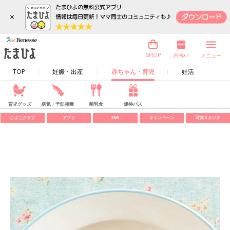
×
内祝い
SHOP
メニュー
TOP
妊娠・出産
赤ちゃん・育児
妊活
育児グッズ
病気・予防接種
離乳食
優待パス
ひよこクラブ
アプリ
SNS
キャンペーン
写真スタジオ