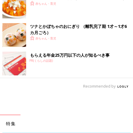
赤ちゃん・育児
ツナとかぼちゃのおにぎり （離乳完了期 1才～1才6
カ月ごろ）
赤ちゃん・育児
もらえる年金25万円以下の人が知るべき事
PR(くらしの話題)
Recommended by
特集