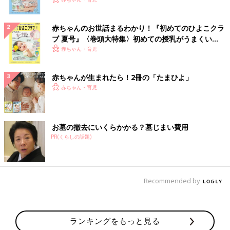
いっぱい！
赤ちゃんのお世話まるわかり！『初めてのひよこクラ
ブ 夏号』〈巻頭大特集〉初めての授乳がうまくい
く！ おっぱい・ミルクの基本と夏のトラブル 解決テ
赤ちゃん・育児
ク
赤ちゃんが生まれたら！2冊の「たまひよ」
赤ちゃん・育児
お墓の撤去にいくらかかる？墓じまい費用
PR(くらしの話題)
Recommended by
ランキングをもっと見る