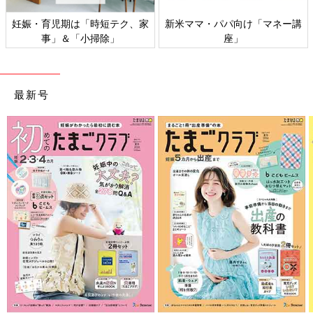
妊娠・育児期は「時短テク、家
新米ママ・パパ向け「マネー講
事」＆「小掃除」
座」
最新号