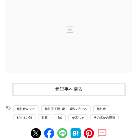
元記事へ戻る
離乳食レシピ
離乳完了期1歳～1歳6ヶ月ごろ
離乳食
ビタミン類
野菜
1歳
かぼちゃ
そのほかの野菜