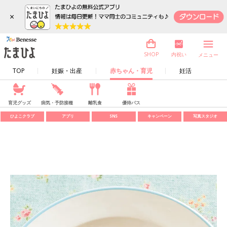
×
内祝い
SHOP
メニュー
TOP
妊娠・出産
赤ちゃん・育児
妊活
育児グッズ
病気・予防接種
離乳食
優待パス
ひよこクラブ
アプリ
SNS
キャンペーン
写真スタジオ