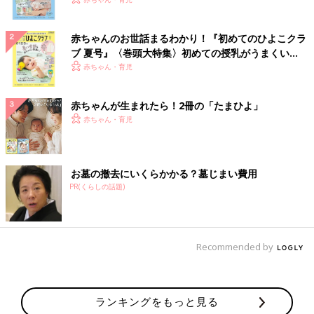
いっぱい！
赤ちゃんのお世話まるわかり！『初めてのひよこクラ
ブ 夏号』〈巻頭大特集〉初めての授乳がうまくい
く！ おっぱい・ミルクの基本と夏のトラブル 解決テ
赤ちゃん・育児
ク
赤ちゃんが生まれたら！2冊の「たまひよ」
赤ちゃん・育児
お墓の撤去にいくらかかる？墓じまい費用
PR(くらしの話題)
Recommended by
ランキングをもっと見る