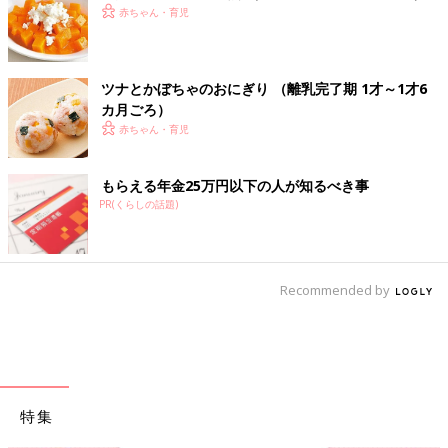
赤ちゃん・育児
ツナとかぼちゃのおにぎり （離乳完了期 1才～1才6
カ月ごろ）
赤ちゃん・育児
もらえる年金25万円以下の人が知るべき事
PR(くらしの話題)
Recommended by
特集