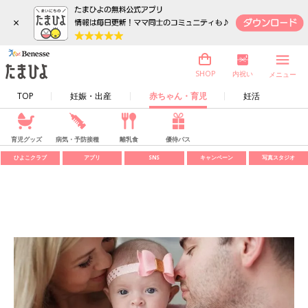
×
内祝い
SHOP
メニュー
TOP
妊娠・出産
赤ちゃん・育児
妊活
育児グッズ
病気・予防接種
離乳食
優待パス
ひよこクラブ
アプリ
SNS
キャンペーン
写真スタジオ