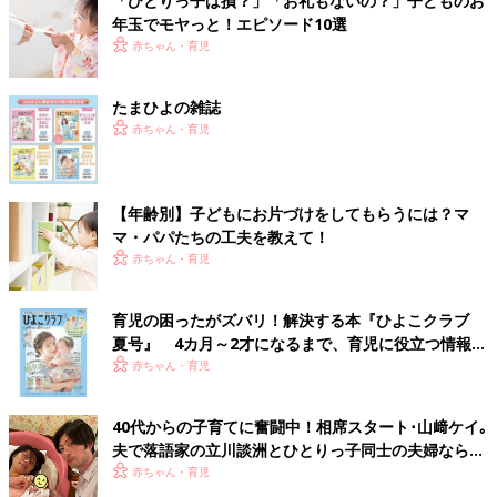
「ひとりっ子は損？」「お礼もないの？」子どものお
年玉でモヤっと！エピソード10選
赤ちゃん・育児
たまひよの雑誌
赤ちゃん・育児
【年齢別】子どもにお片づけをしてもらうには？マ
マ・パパたちの工夫を教えて！
赤ちゃん・育児
育児の困ったがズバリ！解決する本『ひよこクラブ
夏号』 4カ月～2才になるまで、育児に役立つ情報が
いっぱい！
赤ちゃん・育児
40代からの子育てに奮闘中！相席スタート･山﨑ケイ｡
夫で落語家の立川談洲とひとりっ子同士の夫婦ならで
はの不安とは･･･
赤ちゃん・育児