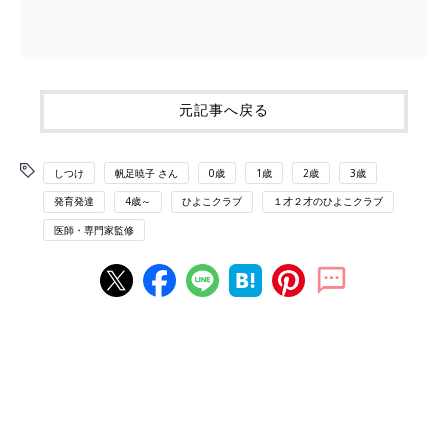
元記事へ戻る
しつけ
帆足暁子 さん
0歳
1歳
2歳
3歳
発育発達
4歳～
ひよこクラブ
１才２才のひよこクラブ
医師・専門家監修