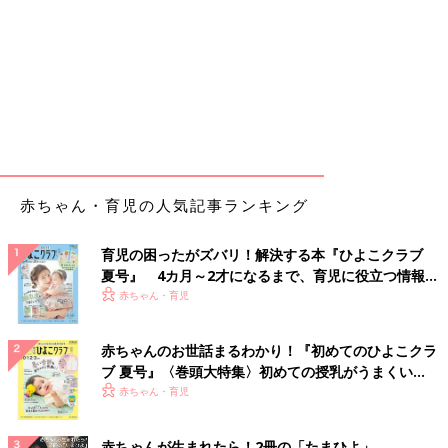
赤ちゃん・育児の人気記事ランキング
育児の困ったがズバリ！解決する本『ひよこクラブ
夏号』 4カ月～2才になるまで、育児に役立つ情報が
いっぱい！
赤ちゃん・育児
赤ちゃんのお世話まるわかり！『初めてのひよこクラ
ブ 夏号』〈巻頭大特集〉初めての授乳がうまくい
く！ おっぱい・ミルクの基本と夏のトラブル 解決テ
赤ちゃん・育児
ク
赤ちゃんが生まれたら！2冊の「たまひよ」