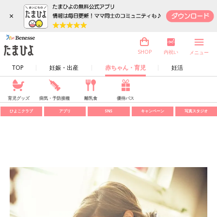
×
内祝い
SHOP
メニュー
TOP
妊娠・出産
赤ちゃん・育児
妊活
育児グッズ
病気・予防接種
離乳食
優待パス
ひよこクラブ
アプリ
SNS
キャンペーン
写真スタジオ