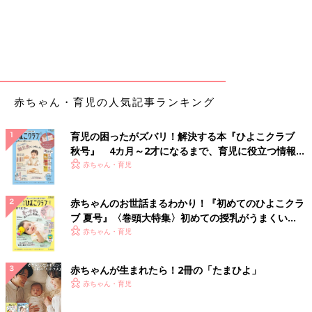
赤ちゃん・育児の人気記事ランキング
育児の困ったがズバリ！解決する本『ひよこクラブ
秋号』 4カ月～2才になるまで、育児に役立つ情報が
いっぱい！
赤ちゃん・育児
赤ちゃんのお世話まるわかり！『初めてのひよこクラ
ブ 夏号』〈巻頭大特集〉初めての授乳がうまくい
く！ おっぱい・ミルクの基本と夏のトラブル 解決テ
赤ちゃん・育児
ク
赤ちゃんが生まれたら！2冊の「たまひよ」
赤ちゃん・育児