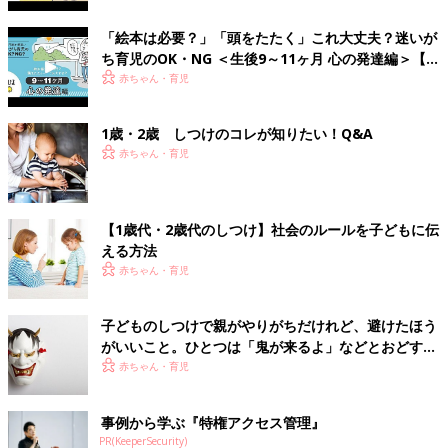
「絵本は必要？」「頭をたたく」これ大丈夫？迷いが
ち育児のOK・NG ＜生後9～11ヶ月 心の発達編＞【動
画】
赤ちゃん・育児
1歳・2歳 しつけのコレが知りたい！Q&A
赤ちゃん・育児
【1歳代・2歳代のしつけ】社会のルールを子どもに伝
える方法
赤ちゃん・育児
子どものしつけで親がやりがちだけれど、避けたほう
がいいこと。ひとつは「鬼が来るよ」などとおどすこ
と。もうひとつのNGは？【専門家】
赤ちゃん・育児
事例から学ぶ『特権アクセス管理』
PR(KeeperSecurity)