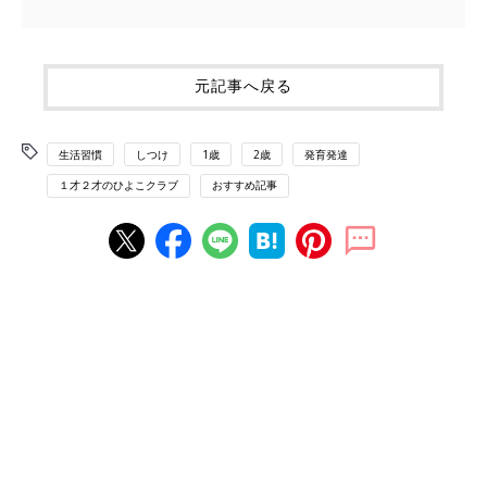
元記事へ戻る
生活習慣
しつけ
1歳
2歳
発育発達
１才２才のひよこクラブ
おすすめ記事