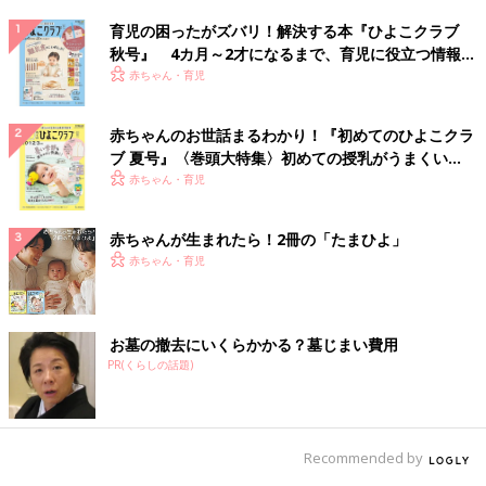
育児の困ったがズバリ！解決する本『ひよこクラブ
秋号』 4カ月～2才になるまで、育児に役立つ情報が
いっぱい！
赤ちゃん・育児
赤ちゃんのお世話まるわかり！『初めてのひよこクラ
ブ 夏号』〈巻頭大特集〉初めての授乳がうまくい
く！ おっぱい・ミルクの基本と夏のトラブル 解決テ
赤ちゃん・育児
ク
赤ちゃんが生まれたら！2冊の「たまひよ」
赤ちゃん・育児
お墓の撤去にいくらかかる？墓じまい費用
PR(くらしの話題)
Recommended by