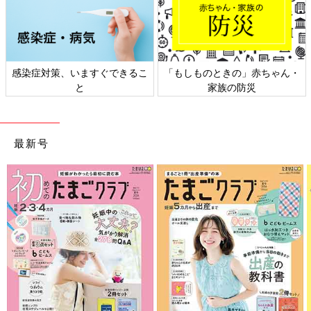
・
日本外来小児科学会リーフレッ
六星占術 細木かおりさんの人生
ト検討会
相談
最新号