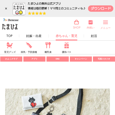
×
内祝い
SHOP
メニュー
TOP
妊娠・出産
赤ちゃん・育児
妊活
育児グッズ
病気・予防接種
離乳食
優待パス
ひよこクラブ
アプリ
SNS
キャンペーン
写真スタジオ