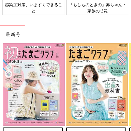
・
日本外来小児科学会リーフレッ
六星占術 細木かおりさんの人
ト検討会
相談
最新号