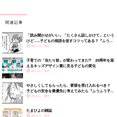
関連記事
「読み聞かせがいい」「たくさん話しかけて」という
けど……子どもの発語を促すコツってある？『ふうふ
う子育て ＃64』
赤ちゃん・育児
子育ての「当たり前」が変わってきた⁉ 20周年を迎
えるキッズデザイン賞に見る子どもの変化
赤ちゃん・育児
やさしくしてもらったら、要望を受け入れるべき？
子どもの安全を最優先に考えてみたら『ふうふう子育
て ＃59』
赤ちゃん・育児
たまひよの雑誌
赤ちゃん・育児