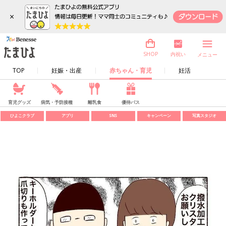
×
内祝い
SHOP
メニュー
TOP
妊娠・出産
赤ちゃん・育児
妊活
育児グッズ
病気・予防接種
離乳食
優待パス
ひよこクラブ
アプリ
SNS
キャンペーン
写真スタジオ