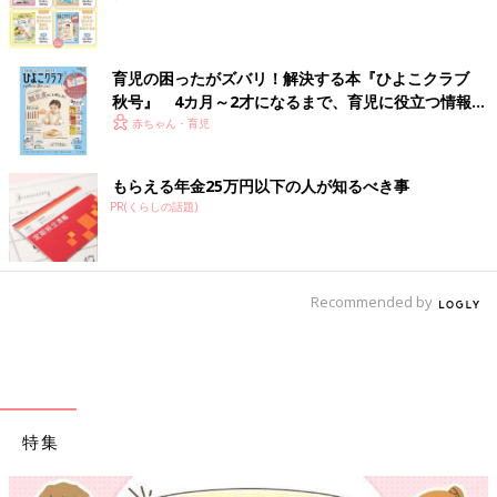
育児の困ったがズバリ！解決する本『ひよこクラブ
秋号』 4カ月～2才になるまで、育児に役立つ情報が
いっぱい！
赤ちゃん・育児
もらえる年金25万円以下の人が知るべき事
PR(くらしの話題)
Recommended by
特集