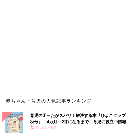
赤ちゃん・育児の人気記事ランキング
育児の困ったがズバリ！解決する本『ひよこクラブ
秋号』 4カ月～2才になるまで、育児に役立つ情報が
いっぱい！
赤ちゃん・育児