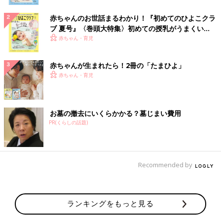
赤ちゃんのお世話まるわかり！『初めてのひよこクラ
ブ 夏号』〈巻頭大特集〉初めての授乳がうまくい
く！ おっぱい・ミルクの基本と夏のトラブル 解決テ
赤ちゃん・育児
ク
赤ちゃんが生まれたら！2冊の「たまひよ」
赤ちゃん・育児
お墓の撤去にいくらかかる？墓じまい費用
PR(くらしの話題)
Recommended by
ランキングをもっと見る