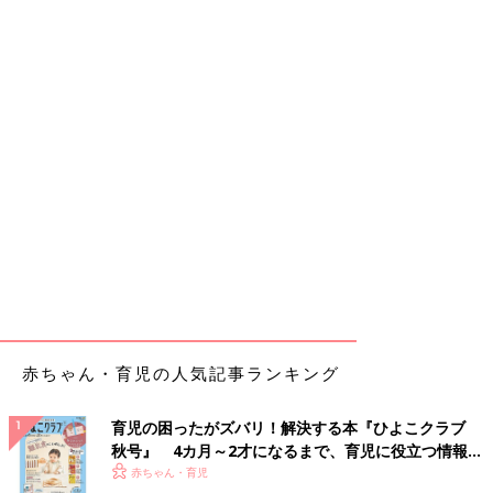
赤ちゃん・育児の人気記事ランキング
育児の困ったがズバリ！解決する本『ひよこクラブ
秋号』 4カ月～2才になるまで、育児に役立つ情報が
いっぱい！
赤ちゃん・育児