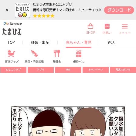
×
内祝い
SHOP
メニュー
TOP
妊娠・出産
赤ちゃん・育児
妊活
育児グッズ
病気・予防接種
離乳食
優待パス
ひよこクラブ
アプリ
SNS
キャンペーン
写真スタジオ