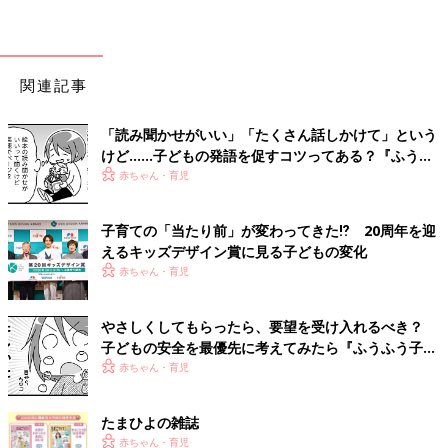
関連記事
「読み聞かせがいい」「たくさん話しかけて」という
けど……子どもの発語を促すコツってある？『ふうふ
う子育て ＃64』
赤ちゃん・育児
子育ての「当たり前」が変わってきた⁉ 20周年を迎
えるキッズデザイン賞に見る子どもの変化
赤ちゃん・育児
やさしくしてもらったら、要望を受け入れるべき？
子どもの安全を最優先に考えてみたら『ふうふう子育
て ＃59』
赤ちゃん・育児
たまひよの雑誌
赤ちゃん・育児