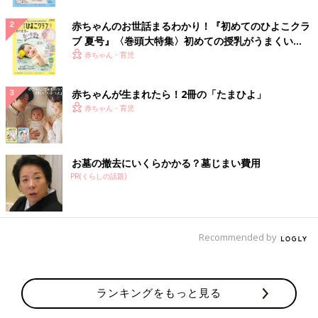
赤ちゃんのお世話まるわかり！『初めてのひよこクラ
ブ 夏号』〈巻頭大特集〉初めての授乳がうまくい
く！ おっぱい・ミルクの基本と夏のトラブル 解決テ
赤ちゃん・育児
ク
赤ちゃんが生まれたら！2冊の「たまひよ」
赤ちゃん・育児
お墓の撤去にいくらかかる？墓じまい費用
PR(くらしの話題)
Recommended by
ランキングをもっと見る