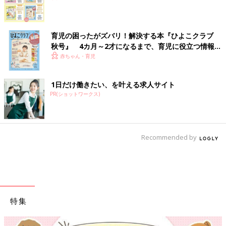
育児の困ったがズバリ！解決する本『ひよこクラブ
秋号』 4カ月～2才になるまで、育児に役立つ情報が
いっぱい！
赤ちゃん・育児
1日だけ働きたい、を叶える求人サイト
PR(ショットワークス)
Recommended by
特集