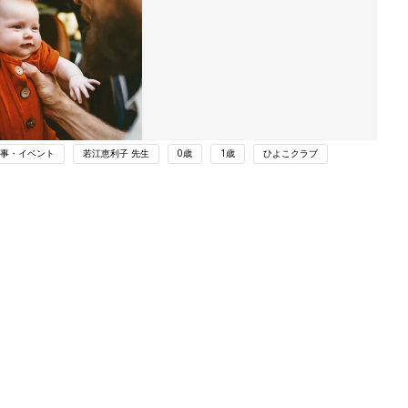
事・イベント
若江恵利子 先生
0歳
1歳
ひよこクラブ
ング
関連記事
本
たまひよの雑誌
2才
赤ちゃん・育児