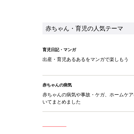
いてまとめました
新着記事
あなたの「服を捨てるマイルー
スタイリストが喝！
赤ちゃん・育児
セリア「かわいくて機能性も◎」
赤ちゃん・育児
生後3週目の赤ちゃんはよく泣く
って本当？【専門家】
赤ちゃん・育児