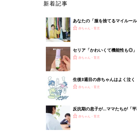
反抗期の息子が...ママたちが「
赤ちゃん・育児
1
2
妊娠日数や
妊娠中か