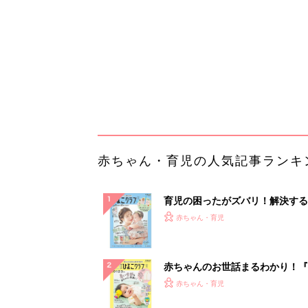
になるまで、育児に役立つ情報が
ぱい！
赤ちゃんのお世話まるわかり！『
てのひよこクラブ 夏号』〈巻頭
赤ちゃん・育児
集〉初めての授乳がうまくいく！
っぱい・ミルクの基本と夏のトラ
解決テク
赤ちゃんが生まれたら！2冊の「
ひよ」
赤ちゃん・育児
「え、こんなセールやってたの？
0％OFF以上が続々登場！Amazo
本気が...
PR（Amazon）
ランキングをもっと見る