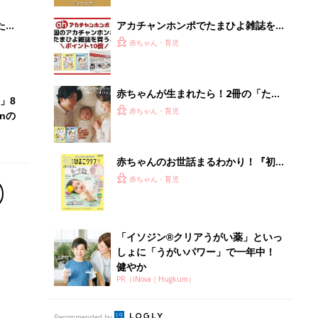
「イソジン®クリアうがい薬」といっ
しょに「うがいパワー」で一年中！
健やか
PR（iNova｜Hugkum）
Recommended by
離乳食はいつから？進め方は？「たまひよ きほんの離
乳食」
授乳の悩みや初めての離乳食作りに役立つ
子育てとお金
につ
妊娠・出産・育児にかかる費用やもらえる補助