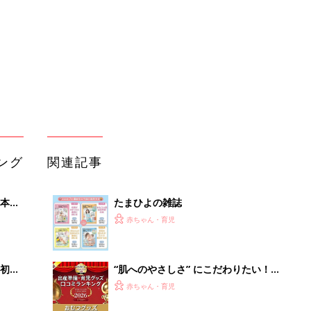
いっ
初め
“肌へのやさしさ” にこだわりたい！
大特
ママ・パパが選ぶおむつグッズ8選
赤ちゃん・育児
 お
【たまひよ 赤ちゃんグッズ大賞
ブル
2026】
たま
アカチャンホンポでたまひよ雑誌を買
うとポイント10倍【期間限定】
赤ちゃん・育児
赤ちゃんが生まれたら！2冊の「たま
」8
ひよ」
赤ちゃん・育児
nの
赤ちゃんのお世話まるわかり！『初め
てのひよこクラブ 夏号』〈巻頭大特
赤ちゃん・育児
集〉初めての授乳がうまくいく！ お
っぱい・ミルクの基本と夏のトラブル
解決テク