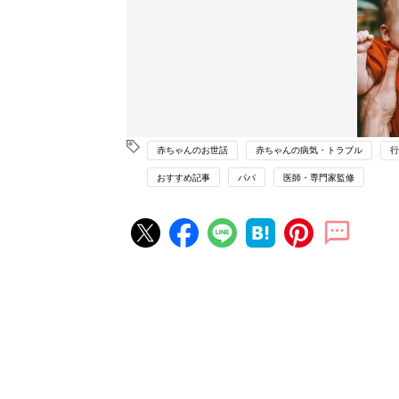
赤ちゃんのお世話
赤ちゃんの病気・トラブル
行
おすすめ記事
パパ
医師・専門家監修
赤ちゃん・育児の人気記事ランキ
育児の困ったがズバリ！解決する
『ひよこクラブ 夏号』 4カ月～
赤ちゃん・育児