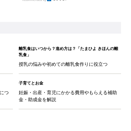
金・助成金を解説
ル」、間違っているかも？「思い出があって捨てられない」に収納
「110円でこのクオリティ」超優秀！トラベルグッズ4選
！？親が悩まされる「魔の3週目」って何？「魔の3カ月」もある