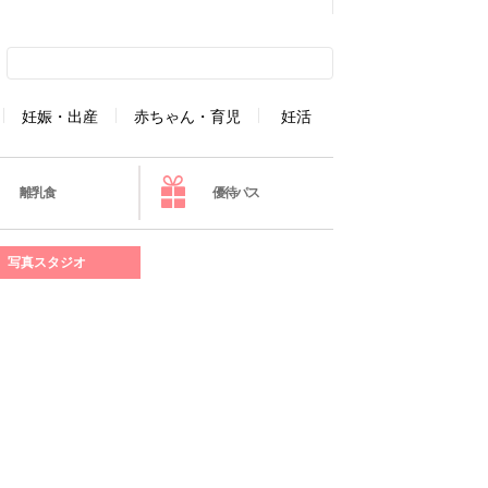
妊娠・出産
赤ちゃん・育児
妊活
離乳食
優待パス
写真スタジオ