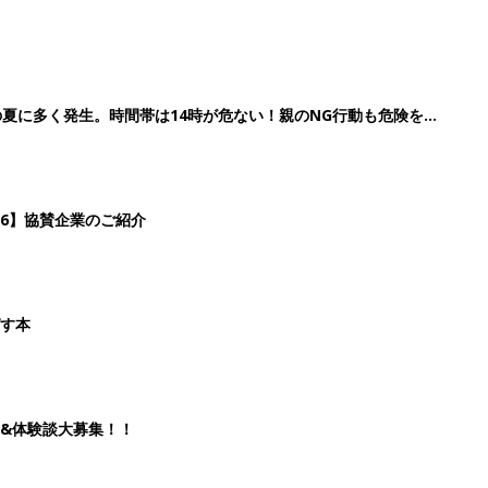
の夏に多く発生。時間帯は14時が危ない！親のNG行動も危険をま
26】協賛企業のご紹介
ばす本
&体験談大募集！！