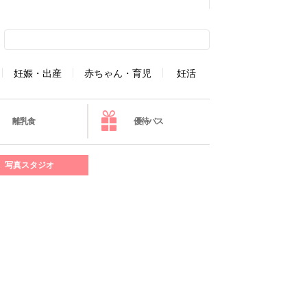
妊娠・出産
赤ちゃん・育児
妊活
離乳食
優待パス
写真スタジオ