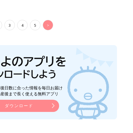
3
4
5
>
生後日数に合った情報を毎日お届け
ら産後まで長く使える無料アプリ
ダウンロード