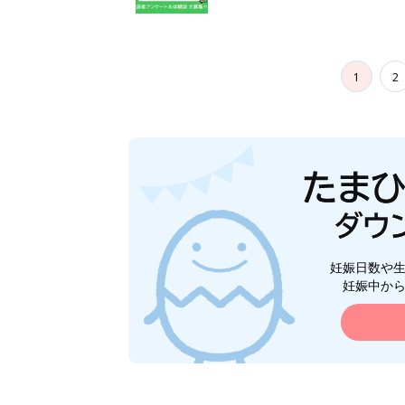
1
2
妊娠日数や
妊娠中か