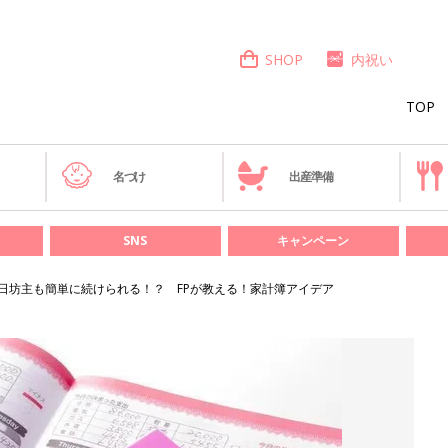
SHOP
内祝い
TOP
き
名づけ
出産準備
SNS
キャンペーン
日坊主も簡単に続けられる！？ FPが教える！家計簿アイデア