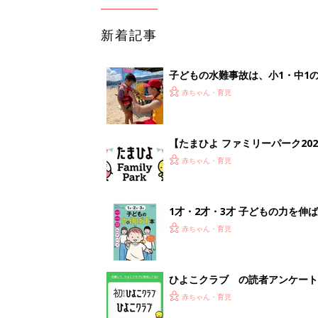
新着記事
子どもの水難事故は、小1・中1
ねく【専門家】
赤ちゃん・育児
【たまひよ ファミリーパーク20
赤ちゃん・育児
1才・2才・3才 子どもの力を伸
赤ちゃん・育児
ひよこクラブ の読者アンケート
赤ちゃん・育児