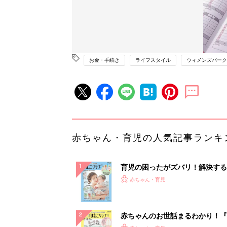
お金・手続き
ライフスタイル
ウィメンズパーク
赤ちゃん・育児の人気記事ランキ
育児の困ったがズバリ！解決する
『ひよこクラブ 夏号』 4カ月～
赤ちゃん・育児
になるまで、育児に役立つ情報が
ぱい！
赤ちゃんのお世話まるわかり！『
てのひよこクラブ 夏号』〈巻頭