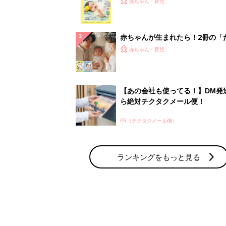
赤ちゃん・育児
集〉初めての授乳がうまくいく！
っぱい・ミルクの基本と夏のトラ
解決テク
赤ちゃんが生まれたら！2冊の「
ひよ」
赤ちゃん・育児
【あの会社も使ってる！】DM発
ら絶対チクタクメール便！
PR（チクタクメール便）
ランキングをもっと見る