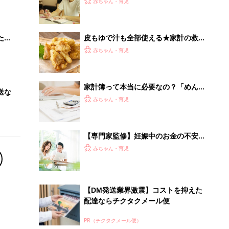
赤ちゃん・育児
 お
ブル
たま
皮もゆで汁も全部使える★家計の救世
主！「とりむね肉をおいしく食べる方
赤ちゃん・育児
法」
家計簿って本当に必要なの？「めんど
送な
くさい」「長続きしない」「記入する
赤ちゃん・育児
時間がもったいない」家計簿のお悩み
をFPに聞く
【専門家監修】妊娠中のお金の不安…
大丈夫？ 貯められる夫婦になるた
赤ちゃん・育児
めに！ 今、話し合う家計管理と節約
のポイントは？
【DM発送業界激震】コストを抑えた
配達ならチクタクメール便
PR（チクタクメール便）