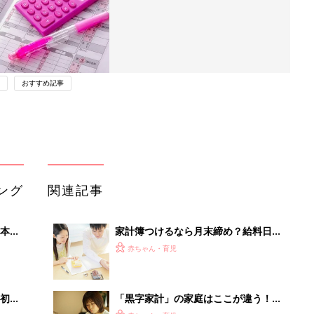
おすすめ記事
ング
関連記事
本
家計簿つけるなら月末締め？給料日締
2才
め？ どうすりゃいいの！家計管理
赤ちゃん・育児
いっ
初め
「黒字家計」の家庭はここが違う！節
大特
約のコツ教えて！