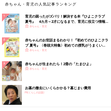
赤ちゃん・育児の人気記事ランキング
育児の困ったがズバリ！解決する本『ひよこクラブ
夏号』 4カ月～2才になるまで、育児に役立つ情報が
いっぱい！
赤ちゃん・育児
赤ちゃんのお世話まるわかり！『初めてのひよこクラ
ブ 夏号』〈巻頭大特集〉初めての授乳がうまくい
く！ おっぱい・ミルクの基本と夏のトラブル 解決テ
赤ちゃん・育児
ク
赤ちゃんが生まれたら！2冊の「たまひよ」
赤ちゃん・育児
お墓の撤去にいくらかかる？墓じまい費用
PR(くらしの話題)