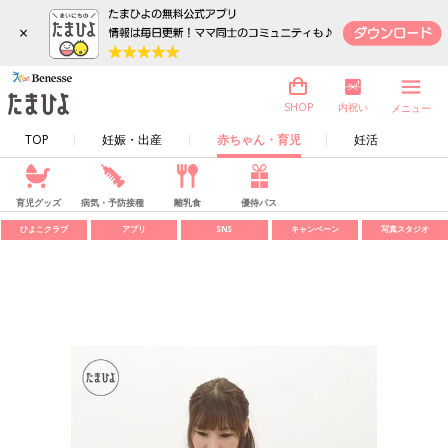
×
内祝い
SHOP
メニュー
TOP
妊娠・出産
赤ちゃん・育児
妊活
育児グッズ
病気・予防接種
離乳食
優待パス
ひよこクラブ
アプリ
SNS
キャンペーン
写真スタジオ