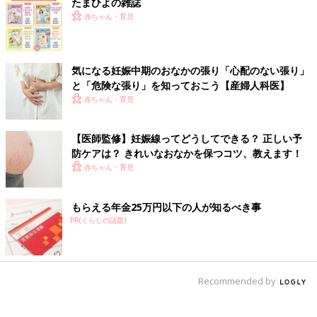
たまひよの雑誌
赤ちゃん・育児
気になる妊娠中期のおなかの張り「心配のない張り」
と「危険な張り」を知っておこう【産婦人科医】
赤ちゃん・育児
【医師監修】妊娠線ってどうしてできる？ 正しい予
防ケアは？ きれいなおなかを保つコツ、教えます！
赤ちゃん・育児
もらえる年金25万円以下の人が知るべき事
PR(くらしの話題)
Recommended by