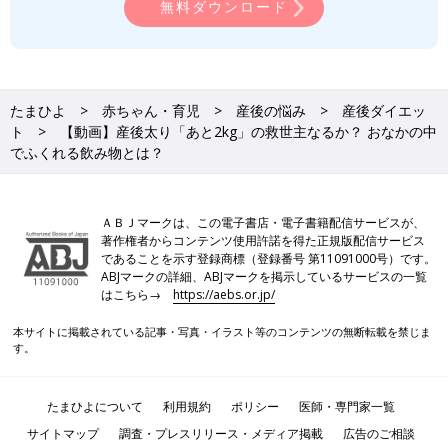
無料ダウンロード
たまひよ
赤ちゃん・育児
産後の悩み
産後ダイエッ
ト
【動画】産後太り「あと2kg」の救世主なるか？ おなかの中
でふくれる飲み物とは？
ＡＢＪマークは、この電子書店・電子書籍配信サービスが、
著作権者からコンテンツ使用許諾を得た正規版配信サービス
であることを示す登録商標（登録番号 第11091000号）です。
ABJマークの詳細、ABJマークを掲示しているサービスの一覧
はこちら→
https://aebs.or.jp/
本サイトに掲載されている記事・写真・イラスト等のコンテンツの無断転載を禁じま
す。
たまひよについて
利用規約
ポリシー
医師・専門家一覧
サイトマップ
調査・プレスリリース・メディア掲載
広告のご相談