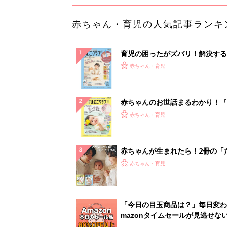
赤ちゃん・育児の人気記事ランキ
育児の困ったがズバリ！解決する
『ひよこクラブ 秋号』 4カ月～
赤ちゃん・育児
になるまで、育児に役立つ情報が
ぱい！
赤ちゃんのお世話まるわかり！『
てのひよこクラブ 夏号』〈巻頭
赤ちゃん・育児
集〉初めての授乳がうまくいく！
っぱい・ミルクの基本と夏のトラ
解決テク
赤ちゃんが生まれたら！2冊の「
ひよ」
赤ちゃん・育児
「今日の目玉商品は？」毎日変わ
mazonタイムセールが見逃せな