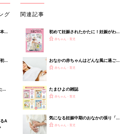
ング
関連記事
本
初めて妊娠されたかたに！妊娠がわか
2才
ったら最初に読む本『初めてのたまご
赤ちゃん・育児
いっ
クラブ 夏号』
初め
おなかの赤ちゃんはどんな風に過ごし
大特
てる？おしっこはするの？産科医が解
赤ちゃん・育児
 お
説
ブル
たま
たまひよの雑誌
赤ちゃん・育児
気になる妊娠中期のおなかの張り「心
るA
配のない張り」と「危険な張り」を知
赤ちゃん・育児
い
っておこう【産婦人科医】