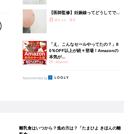
【医師監修】妊娠線ってどうしてでき
る？ 正しい予防ケアは？ きれいなお
赤ちゃん・育児
なかを保つコツ、教えます！
「え、こんなセールやってたの？」8
0％OFF以上が続々登場！Amazonの
本気が...
PR（Amazon）
Recommended by
離乳食はいつから？進め方は？「たまひよ きほんの離