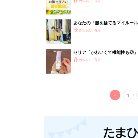
赤ちゃん・育児
あなたの「服を捨てるマイルー
スタイリストが喝！
赤ちゃん・育児
セリア「かわいくて機能性も◎」
赤ちゃん・育児
<
1