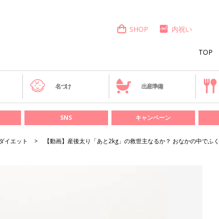
SHOP
内祝い
TOP
き
名づけ
出産準備
SNS
キャンペーン
ダイエット
【動画】産後太り「あと2kg」の救世主なるか？ おなかの中でふ