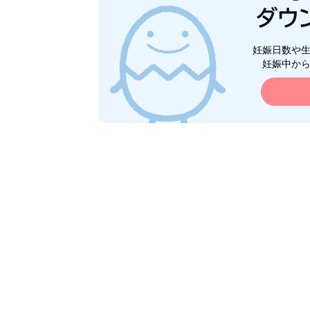
妊娠日数や
妊娠中か