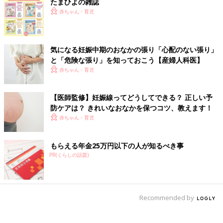
たまひよの雑誌
赤ちゃん・育児
気になる妊娠中期のおなかの張り「心配のない張り」
と「危険な張り」を知っておこう【産婦人科医】
赤ちゃん・育児
【医師監修】妊娠線ってどうしてできる？ 正しい予
防ケアは？ きれいなおなかを保つコツ、教えます！
赤ちゃん・育児
もらえる年金25万円以下の人が知るべき事
PR(くらしの話題)
Recommended by