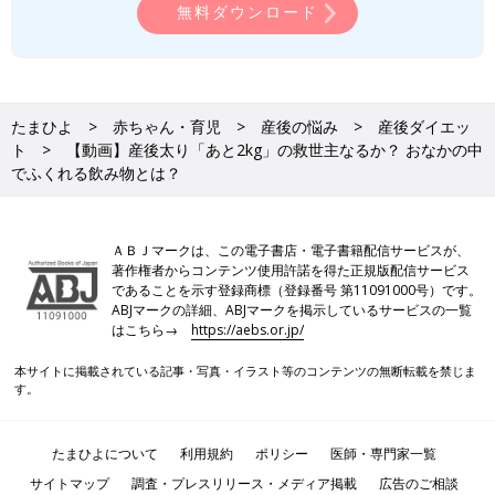
無料ダウンロード
たまひよ
赤ちゃん・育児
産後の悩み
産後ダイエッ
ト
【動画】産後太り「あと2kg」の救世主なるか？ おなかの中
でふくれる飲み物とは？
ＡＢＪマークは、この電子書店・電子書籍配信サービスが、
著作権者からコンテンツ使用許諾を得た正規版配信サービス
であることを示す登録商標（登録番号 第11091000号）です。
ABJマークの詳細、ABJマークを掲示しているサービスの一覧
はこちら→
https://aebs.or.jp/
本サイトに掲載されている記事・写真・イラスト等のコンテンツの無断転載を禁じま
す。
たまひよについて
利用規約
ポリシー
医師・専門家一覧
サイトマップ
調査・プレスリリース・メディア掲載
広告のご相談