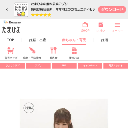
×
内祝い
SHOP
メニュー
TOP
妊娠・出産
赤ちゃん・育児
妊活
育児グッズ
病気・予防接種
離乳食
優待パス
ひよこクラブ
アプリ
SNS
キャンペーン
写真スタジオ