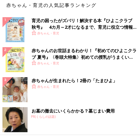
赤ちゃん・育児の人気記事ランキング
育児の困ったがズバリ！解決する本『ひよこクラブ
秋号』 4カ月～2才になるまで、育児に役立つ情報が
いっぱい！
赤ちゃん・育児
赤ちゃんのお世話まるわかり！『初めてのひよこクラ
ブ 夏号』〈巻頭大特集〉初めての授乳がうまくい
く！ おっぱい・ミルクの基本と夏のトラブル 解決テ
赤ちゃん・育児
ク
赤ちゃんが生まれたら！2冊の「たまひよ」
赤ちゃん・育児
お墓の撤去にいくらかかる？墓じまい費用
PR(くらしの話題)