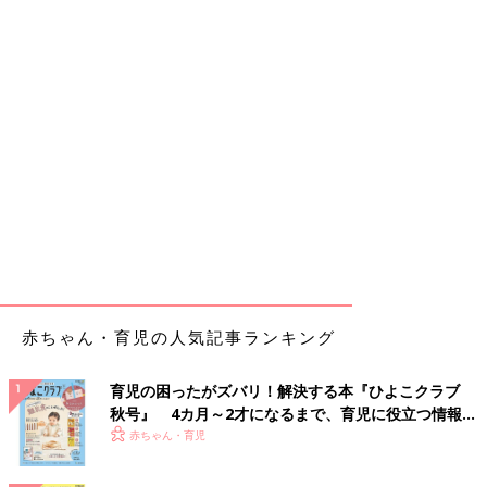
赤ちゃん・育児の人気記事ランキング
育児の困ったがズバリ！解決する本『ひよこクラブ
秋号』 4カ月～2才になるまで、育児に役立つ情報が
いっぱい！
赤ちゃん・育児