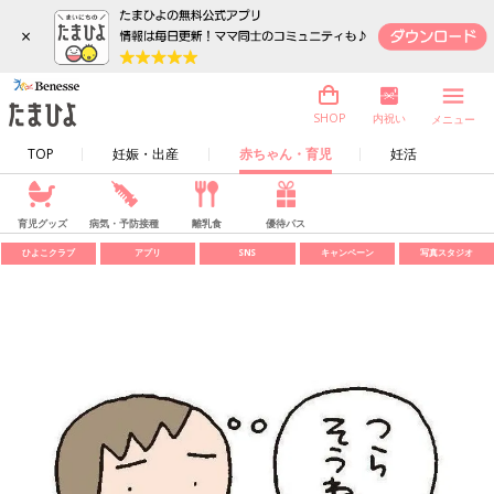
×
内祝い
SHOP
メニュー
TOP
妊娠・出産
赤ちゃん・育児
妊活
育児グッズ
病気・予防接種
離乳食
優待パス
ひよこクラブ
アプリ
SNS
キャンペーン
写真スタジオ