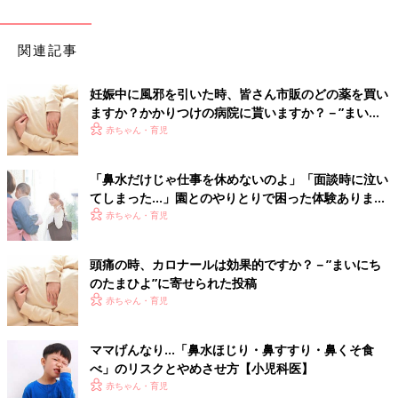
関連記事
妊娠中に風邪を引いた時、皆さん市販のどの薬を買い
ますか？かかりつけの病院に貰いますか？－”まいに
ちのたまひよ”の体験談
赤ちゃん・育児
「鼻水だけじゃ仕事を休めないのよ」「面談時に泣い
てしまった…」園とのやりとりで困った体験あります
か？
赤ちゃん・育児
頭痛の時、カロナールは効果的ですか？－”まいにち
のたまひよ”に寄せられた投稿
赤ちゃん・育児
ママげんなり…「鼻水ほじり・鼻すすり・鼻くそ食
べ」のリスクとやめさせ方【小児科医】
赤ちゃん・育児