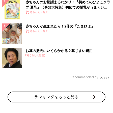
赤ちゃんのお世話まるわかり！『初めてのひよこクラ
ブ 夏号』〈巻頭大特集〉初めての授乳がうまくい
く！ おっぱい・ミルクの基本と夏のトラブル 解決テ
赤ちゃん・育児
ク
赤ちゃんが生まれたら！2冊の「たまひよ」
赤ちゃん・育児
お墓の撤去にいくらかかる？墓じまい費用
PR(くらしの話題)
Recommended by
ランキングをもっと見る