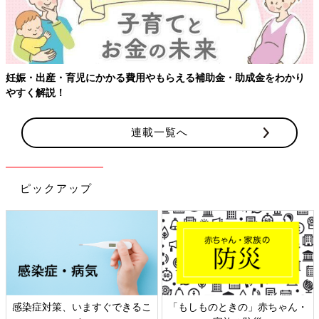
かり
連載一覧へ
ピックアップ
ゃん・
日本外来小児科学会リーフレッ
六星占術 細木かおりさん