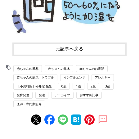
元記事へ戻る
赤ちゃんの風邪
赤ちゃんの鼻水
赤ちゃんのお世話
赤ちゃんの病気・トラブル
インフルエンザ
アレルギー
【小児科医】松井潔 先生
0歳
1歳
2歳
3歳
発育発達
発達
アーカイブ
おすすめ記事
医師・専門家監修