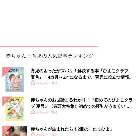
赤ちゃん・育児の人気記事ランキング
育児の困ったがズバリ！解決する本『ひよこクラブ
夏号』 4カ月～2才になるまで、育児に役立つ情報が
いっぱい！
赤ちゃん・育児
赤ちゃんのお世話まるわかり！『初めてのひよこクラ
ブ 夏号』〈巻頭大特集〉初めての授乳がうまくい
く！ おっぱい・ミルクの基本と夏のトラブル 解決テ
赤ちゃん・育児
ク
赤ちゃんが生まれたら！2冊の「たまひよ」
赤ちゃん・育児