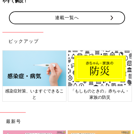
連載一覧へ
ピックアップ
日本外来小児科学会リーフレッ
六星占術 細木かおりさんの人生
ト検討会
相談
最新号