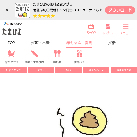
×
内祝い
SHOP
メニュー
TOP
妊娠・出産
赤ちゃん・育児
妊活
育児グッズ
病気・予防接種
離乳食
優待パス
ひよこクラブ
アプリ
SNS
キャンペーン
写真スタジオ