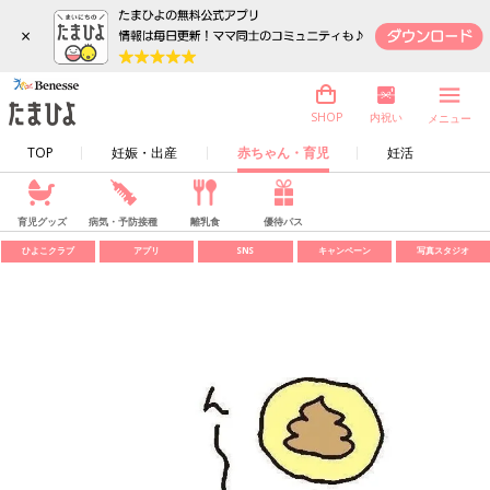
×
内祝い
SHOP
メニュー
TOP
妊娠・出産
赤ちゃん・育児
妊活
育児グッズ
病気・予防接種
離乳食
優待パス
ひよこクラブ
アプリ
SNS
キャンペーン
写真スタジオ