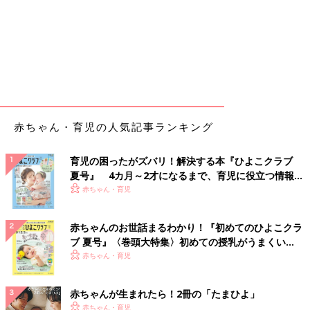
赤ちゃん・育児の人気記事ランキング
育児の困ったがズバリ！解決する本『ひよこクラブ
夏号』 4カ月～2才になるまで、育児に役立つ情報が
いっぱい！
赤ちゃん・育児
赤ちゃんのお世話まるわかり！『初めてのひよこクラ
ブ 夏号』〈巻頭大特集〉初めての授乳がうまくい
く！ おっぱい・ミルクの基本と夏のトラブル 解決テ
赤ちゃん・育児
ク
赤ちゃんが生まれたら！2冊の「たまひよ」
赤ちゃん・育児