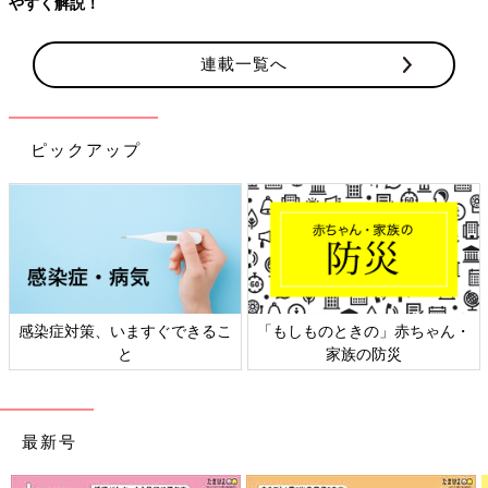
連載一覧へ
ピックアップ
・
日本外来小児科学会リーフレッ
六星占術 細木かおりさんの人
ト検討会
相談
最新号