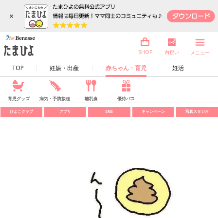
×
内祝い
SHOP
メニュー
TOP
妊娠・出産
赤ちゃん・育児
妊活
育児グッズ
病気・予防接種
離乳食
優待パス
ひよこクラブ
アプリ
SNS
キャンペーン
写真スタジオ