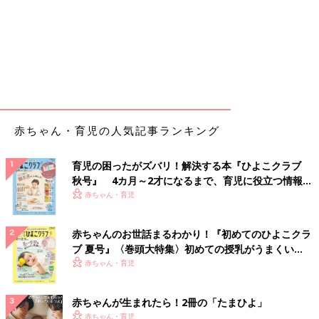
赤ちゃん・育児の人気記事ランキング
育児の困ったがズバリ！解決する本『ひよこクラブ
秋号』 4カ月～2才になるまで、育児に役立つ情報が
いっぱい！
赤ちゃん・育児
赤ちゃんのお世話まるわかり！『初めてのひよこクラ
ブ 夏号』〈巻頭大特集〉初めての授乳がうまくい
く！ おっぱい・ミルクの基本と夏のトラブル 解決テ
赤ちゃん・育児
ク
赤ちゃんが生まれたら！2冊の「たまひよ」
赤ちゃん・育児